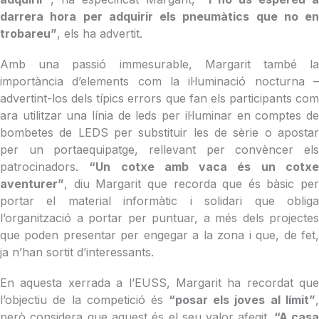
darrera hora per adquirir els pneumàtics que no en
trobareu”
, els ha advertit.
Amb una passió immesurable, Margarit també la
importància d’elements com la il·luminació nocturna –
advertint-los dels típics errors que fan els participants com
ara utilitzar una línia de leds per il·luminar en comptes de
bombetes de LEDS per substituir les de sèrie o apostar
per un portaequipatge, rellevant per convèncer els
patrocinadors.
“Un cotxe amb vaca és un cotx
aventurer”
, diu Margarit que recorda que és bàsic per
portar el material informàtic i solidari que obliga
l’organització a portar per puntuar, a més dels projectes
que poden presentar per engegar a la zona i que, de fet,
ja n’han sortit d’interessants.
En aquesta xerrada a l’EUSS, Margarit ha recordat que
l’objectiu de la competició és
“posar els joves al límit”
però considera que aquest és el seu valor afegit.
“A cas