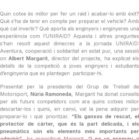
Quin cotxe és millor per fer un raid i acabar-lo amb èxit?
Què s’ha de tenir en compte per preparar el vehicle? Amb
què cal invertir? Què aporta als enginyers i enginyeres una
experiència com l’UNIRAID? Aquesta i altres preguntes
s’han resolt aquest dimecres a la jornada UNIRAID:
Aventura, cooperació i solidaritat en estat pur, una sessió
on
Albert Margarit
, director del projecte, ha explicat els
detalls de la competició a joves enginyers i estudiants
d’enginyeria que es plantegen participar-hi.
Presentat per la presidenta del Grup de Treball de
Motorsport,
Núria Ramoneda
, Margarit ha donat consell
per als futurs competidors com ara quins cotxes millor
descartar-los i quins, en canvi, val la pena adquirir per
preparar-lo i què prioritzar.
“Els ganxos de rescat, el
protector de càrter, que és la part delicada, i els
pneumàtics són els elements més importants per
adquirir”
, ha especificat Margarit,
“i no us espereu a