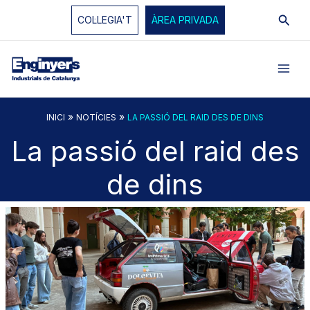
Vés
Cerc
COL·LEGIA'T
ÀREA PRIVADA
al
contingut
»
»
INICI
NOTÍCIES
LA PASSIÓ DEL RAID DES DE DINS
La passió del raid des
de dins