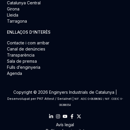
Catalunya Central
Girona
Lleida
Tarragona
ENLLAÇOS D’INTERÈS
Contacte i com arribar
Canal de denúncies
Transparència
Sala de premsa
Fulls d’enginyeria
Agenda
Copyright © 2026 Enginyers Industrials de Catalunya |
Desenvolupat per
PKF Attest
/
Serialnet
|
NIF. AEIC G-08398562 / NIF. COEIC V-
08398554
Avís legal