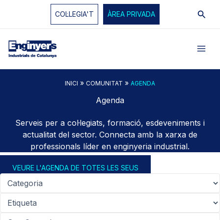
Vés
Cerc
COL·LEGIA'T
ÀREA PRIVADA
al
contingut
»
»
INICI
COMUNITAT
AGENDA
Agenda
Serveis per a col·legiats, formació, esdeveniments i
actualitat del sector. Connecta amb la xarxa de
professionals líder en enginyeria industrial.
VEURE L'AGENDA DE TOTES LES SEUS