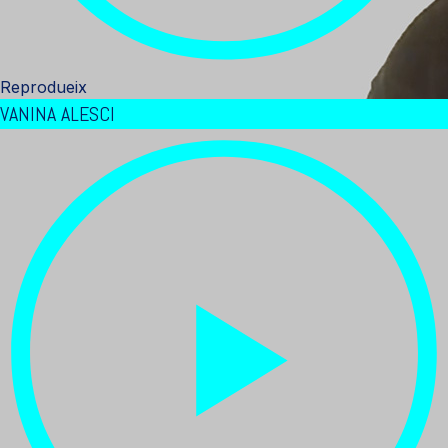
Reprodueix
VANINA ALESCI