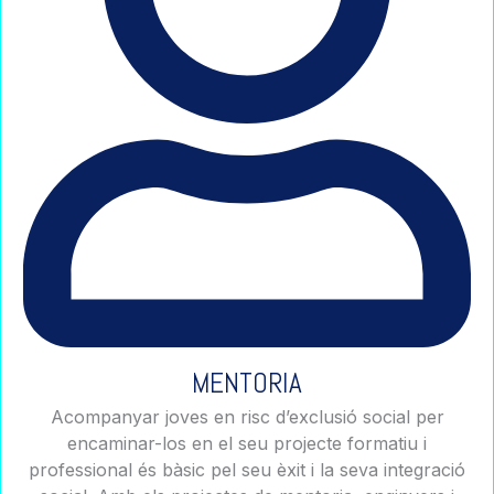
MENTORIA
Acompanyar joves en risc d’exclusió social per
encaminar-los en el seu projecte formatiu i
professional és bàsic pel seu èxit i la seva integració