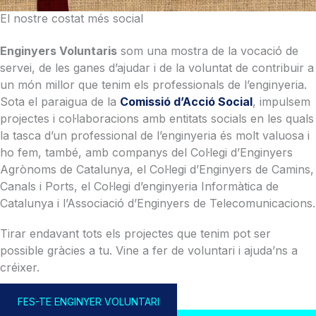
El nostre costat més social
Enginyers Voluntaris
som una mostra de la vocació de
servei, de les ganes d’ajudar i de la voluntat de contribuir a
un món millor que tenim els professionals de l’enginyeria.
Sota el paraigua de la
Comissió d’Acció Social
, impulsem
projectes i col·laboracions amb entitats socials en les quals
la tasca d’un professional de l’enginyeria és molt valuosa i
ho fem, també, amb companys del Col·legi d’Enginyers
Agrònoms de Catalunya, el Col·legi d’Enginyers de Camins,
Canals i Ports, el Col·legi d’enginyeria Informàtica de
Catalunya i l’Associació d’Enginyers de Telecomunicacions.
Tirar endavant tots els projectes que tenim pot ser
possible gràcies a tu. Vine a fer de voluntari i ajuda’ns a
créixer.
FES-TE ENGINYER VOLUNTARI