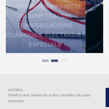
Aprèn a integrar persones, sistemes i dades.
POSTGRAU
EN GESTIÓ
D'ACTIUS I INSTAL·LACIONS
4.0.
AGENDA
Planifica amb temps els actes i jornades als quals
assistiràs