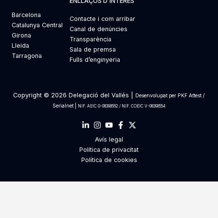
ENLLAÇOS D’INTERÈS
Barcelona
Contacte i com arribar
Catalunya Central
Canal de denúncies
Girona
Transparència
Lleida
Sala de premsa
Tarragona
Fulls d’enginyeria
Copyright © 2026 Delegació del Vallés |
Desenvolupat per
PKF Attest
/
Serialnet
|
NIF. AEIC G-08398562 / NIF. COEIC V-08398554
Avís legal
Política de privacitat
Política de cookies