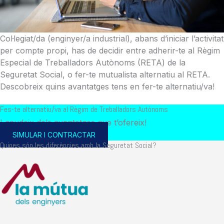
Col·legiat/da (enginyer/a industrial), abans d’iniciar l’activitat
per compte propi, has de decidir entre adherir-te al Règim
Especial de Treballadors Autònoms (RETA) de la
Seguretat Social, o fer-te mutualista alternatiu al RETA.
Descobreix quins avantatges tens en fer-te alternatiu/va!
Fes-te alternatiu/va al Règim de Treballadors Autònoms
I gaudeix dels avantatges que t’ofereix!
SIMULAR I CONTRACTAR
Quines són les diferències amb la Seguretat Social?