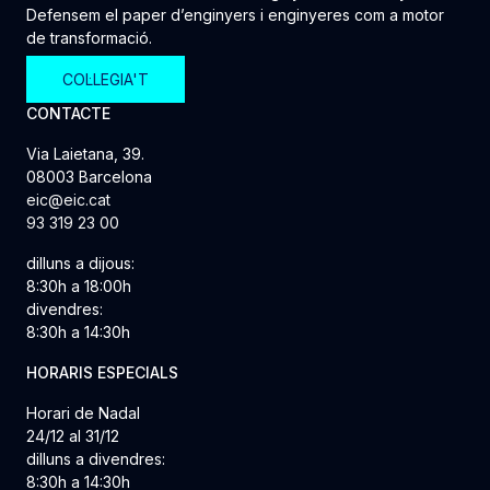
Defensem el paper d’enginyers i enginyeres com a motor
de transformació.
COL·LEGIA'T
CONTACTE
Via Laietana, 39.
08003 Barcelona
eic@eic.cat
93 319 23 00
dilluns a dijous:
8:30h a 18:00h
divendres:
8:30h a 14:30h
HORARIS ESPECIALS
Horari de Nadal
24/12 al 31/12
dilluns a divendres:
8:30h a 14:30h