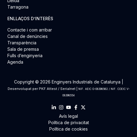
Lleida
Tarragona
ENLLAÇOS D’INTERÈS
Contacte i com arribar
Canal de denúncies
Transparència
Sala de premsa
Fulls d’enginyeria
Agenda
Copyright © 2026 Enginyers Industrials de Catalunya |
Desenvolupat per
PKF Attest
/
Serialnet
|
NIF. AEIC G-08398562 / NIF. COEIC V-
08398554
Avís legal
Política de privacitat
Política de cookies