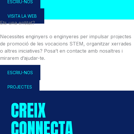
ESCRIU-NOS
VISITA LA WEB
Ets una entitat?
Necessites enginyers o enginyeres per impulsar projectes
de promoció de les vocacions STEM, organitzar xerrades
o altres iniciatives? Posa’t en contacte amb nosaltres i
mirarem d’ajudar-te.
ESCRIU-NOS
PROJECTES
CREIX
CONNECTA