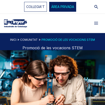
Vés
Cerc
COL·LEGIA'T
ÀREA PRIVADA
al
contingut
»
»
INICI
COMUNITAT
PROMOCIÓ DE LES VOCACIONS STEM
Promoció de les vocacions STEM