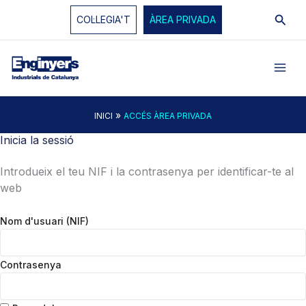
Vés
Cerc
COL·LEGIA'T
ÀREA PRIVADA
al
contingut
»
INICI
ACCÉS ÀREA PRIVADA
Inicia la sessió
Introdueix el teu NIF i la contrasenya per identificar-te al
web
Nom d'usuari (NIF)
Contrasenya