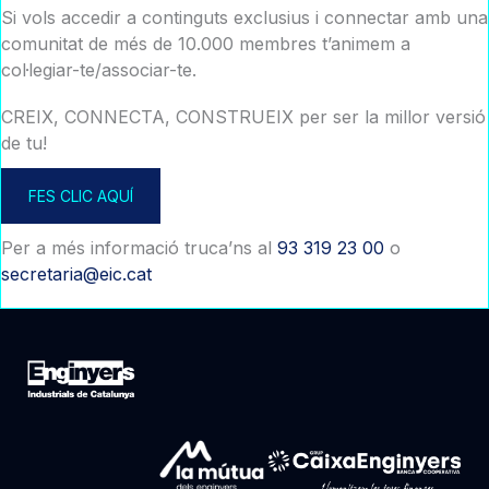
Si vols accedir a continguts exclusius i connectar amb una
comunitat de més de 10.000 membres t’animem a
col·legiar-te/associar-te.
CREIX, CONNECTA, CONSTRUEIX per ser la millor versió
de tu!
FES CLIC AQUÍ
Per a més informació truca’ns al
93 319 23 00
o
secretaria@eic.cat