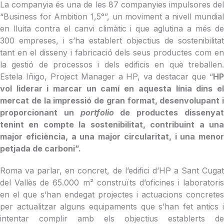
La companyia és una de les 87 companyies impulsores del
“Business for Ambition 1,5°”, un moviment a nivell mundial
en lluita contra el canvi climàtic i que aglutina a més de
300 empreses, i s’ha establert objectius de sostenibilitat
tant en el disseny i fabricació dels seus productes com en
la gestió de processos i dels edificis en què treballen.
Estela Iñigo, Project Manager a HP, va destacar que “
HP
vol liderar i marcar un camí en aquesta línia dins el
mercat de la impressió de gran format, desenvolupant i
proporcionant un
portfolio
de productes dissenya
tenint en compte la sostenibilitat, contribuint a una
major eficiència, a una major circularitat, i una menor
petjada de carboni”.
Roma va parlar, en concret, de l’edifici d’HP a Sant Cugat
del Vallès de 65.000 m² construïts d’oficines i laboratoris
en el que s’han endegat projectes i actuacions concretes
per actualitzar alguns equipaments que s’han fet antics i
intentar complir amb els objectius establerts de