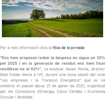
Per a més informació clica la
fitxa de la jornada
“Ens hem proposat reduir la despesa en aigua un 35%
pel 2025 i en la generació de residus ens hem fixat
reutilitzar-ne el 92%”
, va explicar Xavier Roma, directo
Real Estate Iberia a HP, durant una nova sessió del cicle
“Les empreses i la Transició Energètica” que es va
celebrar el passat dijous 21 de gener de 2021, organitzat
per les Comissions d’Energia, Canvi Climàtic i Economia
Circular i Mobilitat.