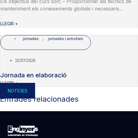
Els objectius del curs son: – Proporcionar als tècnics de
manteniment els coneixements globals i necessaris...
LLEGIR +
jornades
,
jornades i activitats
15/07/2026
Jornada en elaboració
LLEGIR +
NOTÍCIES
Entrades relacionades