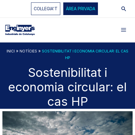
Vés
Cerc
COL·LEGIA'T
ÀREA PRIVADA
al
contingut
»
»
INICI
NOTÍCIES
SOSTENIBILITAT I ECONOMIA CIRCULAR: EL CAS
HP
Sostenibilitat i
economia circular: el
cas HP