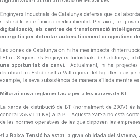
Digitalització i automatització de les xarxes
Enginyers Industrials de Catalunya defensa que cal abordar
sostenible econòmica i mediambiental. Per això, proposa 
digitalització, els centres de transformació intel·lige
energètic per detectar automàticament congestions de 
Les zones de Catalunya on hi ha mes impacte d’interrupcion
l’Ebre. Segons els Enginyers Industrials de Catalunya,
el 
una oportunitat de canvi
. Actualment, hi ha projectes 
distribuïdora Estabanell a Vallfogona del Ripollès que per
exemple, la seva subsistència de manera aïllada mentre es r
Millora i nova reglamentació per a les xarxes de BT
La xarxa de distribució de BT (normalment de 230V) és la q
general 25KV i 11 KV) a la BT. Aquesta xarxa no està conte
de les normes operatives de les que disposen les empreses, t
«
La Baixa Tensió ha estat la gran oblidada del sistema,