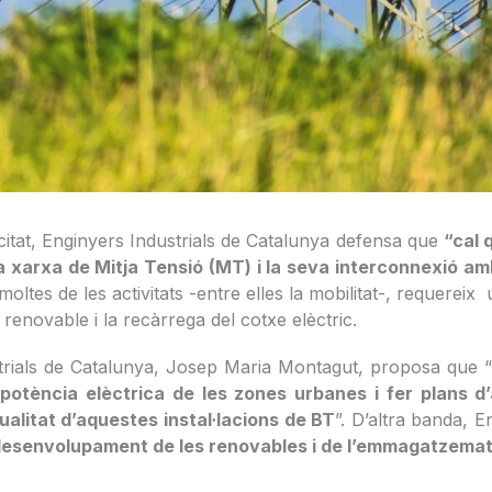
ricitat, Enginyers Industrials de Catalunya defensa que
“cal 
de la xarxa de Mitja Tensió (MT) i la seva interconnexió a
ltes de les activitats -entre elles la mobilitat-, requereix u
renovable i la recàrrega del cotxe elèctric.
strials de Catalunya, Josep Maria Montagut, proposa que “
 potència elèctrica de les zones urbanes i fer plans d
ualitat d’aquestes instal·lacions de BT
”. D’altra banda, E
desenvolupament de les renovables i de l’emmagatzematge