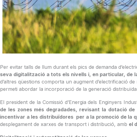
Per evitar talls de llum durant els pics de demanda d’elect
seva digitalització a tots els nivells i, en particular, 
d’altres qüestions comporta un augment d’electrificació de mo
permeti abordar la incorporació de la generació distribuïda 
El president de la Comissió d’Energia dels Enginyers Indu
de les zones més degradades,
revisant la dotació de
incentivar a les distribuïdores per a la promoció de la q
desplegament de xarxes de transport i distribució, amb
el 