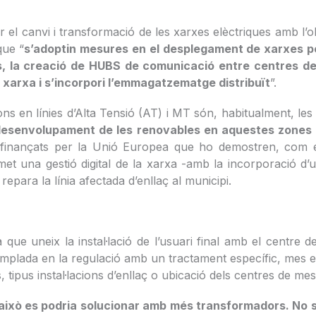
 el canvi i transformació de les xarxes elèctriques amb l’o
que “
s’adoptin mesures en el desplegament de xarxes pe
nts, la creació de HUBS de comunicació entre centres de
xarxa i s’incorpori l’emmagatzematge distribuït
”.
s en línies d’Alta Tensió (AT) i MT són, habitualment, les
desenvolupament de les renovables en aquestes zones 
finançats per la Unió Europea que ho demostren, com el r
met una gestió digital de la xarxa -amb la incorporació d’u
epara la línia afectada d’enllaç al municipi.
ue uneix la instal·lació de l’usuari final amb el centre d
mplada en la regulació amb un tractament específic, mes enl
ipus instal·lacions d’enllaç o ubicació dels centres de mesu
 això es podria solucionar amb més transformadors. No s’