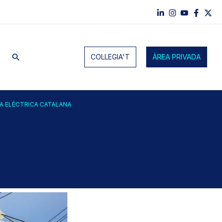
Cerca
COL·LEGIA'T
ÀREA PRIVADA
XA ELÈCTRICA CATALANA