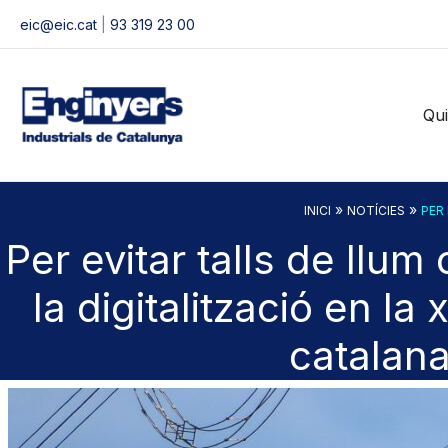
Vés
eic@eic.cat
|
93 319 23 00
al
contingut
Qu
»
»
INICI
NOTÍCIES
PER
Per evitar talls de llum
la digitalització en la 
catalan