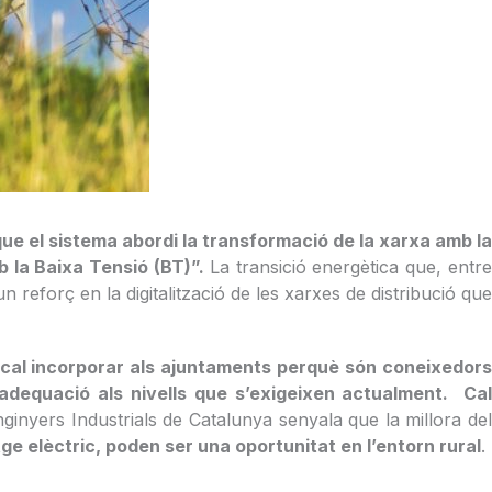
que el sistema abordi la transformació de la xarxa amb l
mb la Baixa Tensió (BT)”.
La transició energètica que, entr
n reforç en la digitalització de les xarxes de distribució que
cal incorporar als ajuntaments perquè són coneixedor
’adequació als nivells que s’exigeixen actualment
.
Ca
nginyers Industrials de Catalunya senyala que la millora de
 elèctric, poden ser una oportunitat en l’entorn rural
.