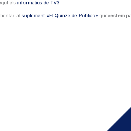
agut als
informatius de TV3
omentar al
suplement «El Quinze de Público»
que»
estem pa