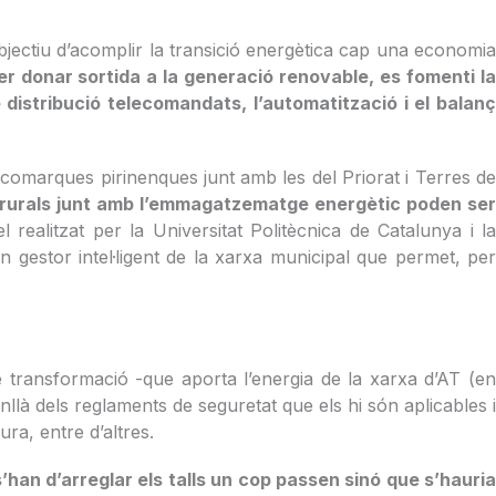
bjectiu d’acomplir la transició energètica cap una economia
r donar sortida a la generació renovable,
es fomenti l
 distribució telecomandats, l’automatització i el balanç
 comarques pirinenques junt amb les del Priorat i Terres de
rurals junt amb l’emmagatzematge energètic poden se
ealitzat per la Universitat Politècnica de Catalunya i l
n gestor intel·ligent de la xarxa municipal que permet, per
e transformació -que aporta l’energia de la xarxa d’AT (en
là dels reglaments de seguretat que els hi són aplicables i
ra, entre d’altres.
han d’arreglar els talls un cop passen sinó que s’hauria