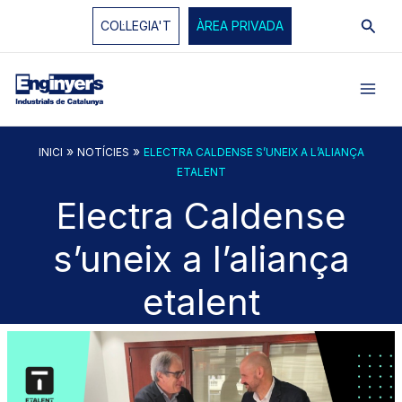
Vés
Cerc
COL·LEGIA'T
ÀREA PRIVADA
al
contingut
»
»
INICI
NOTÍCIES
ELECTRA CALDENSE S’UNEIX A L’ALIANÇA
ETALENT
Electra Caldense
s’uneix a l’aliança
etalent