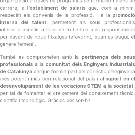
organització a través de programes de formació i plans de
carrera, a
l’establiment de salaris
que, com a mínim,
respectin els convenis de la professió, i a la
promoci
interna del talent
, permetent als seus professional
interns a accedir a llocs de treball de més responsabilitat
per davant de nous fitxatges (afavorint, quan es pugui, el
gènere femení).
També es comprometen amb la
pertinença dels seu
professionals a la comunitat dels Enginyers Industrials
de Catalunya
perquè formin part del col·lectiu d’enginyeria
més potent i més ben relacionat del país i al
suport en el
desenvolupament de les vocacions STEM a la societat
,
per tal de fomentar el creixement del coneixement tècnic,
científic i tecnològic. Gràcies per ser-hi!