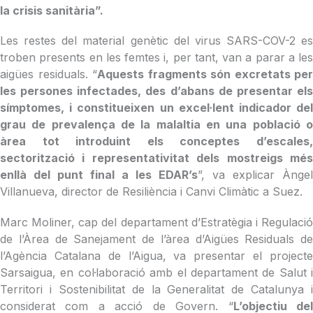
la crisis sanitària”.
Les restes del material genètic del virus SARS-COV-2 es
troben presents en les femtes i, per tant, van a parar a les
aigües residuals. “
Aquests fragments són excretats per
les persones infectades, des d’abans de presentar els
símptomes, i constitueixen un excel·lent indicador del
grau de prevalença de la malaltia en una població o
àrea tot introduint els conceptes d’escales,
sectorització i representativitat dels mostreigs més
enllà del punt final a les EDAR’s
”, va explicar Àngel
Villanueva, director de Resiliència i Canvi Climàtic a Suez.
Marc Moliner, cap del departament d’Estratègia i Regulació
de l’Àrea de Sanejament de l’àrea d’Aigües Residuals de
l’Agència Catalana de l’Aigua, va presentar el projecte
Sarsaigua, en col·laboració amb el departament de Salut i
Territori i Sostenibilitat de la Generalitat de Catalunya i
considerat com a acció de Govern. “
L’objectiu de