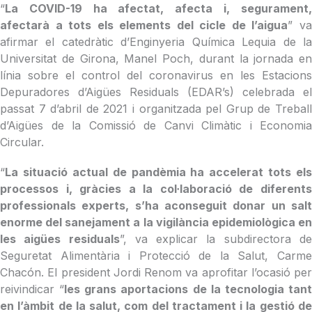
“
La COVID-19 ha afectat, afecta i, segurament,
afectarà a tots els elements del cicle de l’aigua
” v
afirmar el catedràtic d’Enginyeria Química Lequia de la
Universitat de Girona, Manel Poch, durant la jornada en
línia sobre el control del coronavirus en les Estacions
Depuradores d’Aigües Residuals (EDAR’s) celebrada el
passat 7 d’abril de 2021 i organitzada pel Grup de Treball
d’Aigües de la Comissió de Canvi Climàtic i Economia
Circular.
“
La situació actual de pandèmia ha accelerat tots els
processos i, gràcies a la col·laboració de diferents
professionals experts, s’ha aconseguit donar un salt
enorme del sanejament a la vigilància epidemiològica en
les aigües residuals
”, va explicar la subdirectora d
Seguretat Alimentària i Protecció de la Salut, Carme
Chacón. El president Jordi Renom va aprofitar l’ocasió per
reivindicar “
les grans aportacions de la tecnologia tan
en l’àmbit de la salut, com del tractament i la gestió de