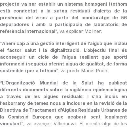
projecte va ser establir un sistema homogeni (tothom
està connectat a la xarxa residual) d’alerta de la
presència del virus a partir del monitoratge de 56
depuradores i amb la participació de laboratoris de
referència internacional
”, va explicar Moliner.
“Anem cap a una gestió intel·ligent de l’aigua que inclou
el factor salut i la digitalització. L’objectiu final és
aconseguir un cicle de l’aigua resilient que aporti
informació i segueixi oferint aigua de qualitat, de forma
sostenible i per a tothom
”, va predir Manel Poch.
“
L’Organització Mundial de la Salut ha publicat
diferents documents sobre la vigilància epidemiològica
a través de les aigües residuals. I s’ha inclòs en
l’esborrany de temes nous a incloure en la revisió de la
Directiva de Tractament d’Aigües Residuals Urbanes de
la Comissió Europea que acabarà sent legalment
vinculant
”, va avançar Villanueva. El monitoratge de les