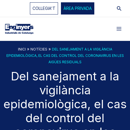
Vés
Cerc
COL·LEGIA'T
ÀREA PRIVADA
al
contingut
»
»
INICI
NOTÍCIES
DEL SANEJAMENT A LA VIGILÀNCIA
EPIDEMIOLÒGICA, EL CAS DEL CONTROL DEL CORONAVIRUS EN LES
AIGÜES RESIDUALS
Del sanejament a la
vigilància
epidemiològica, el cas
del control del