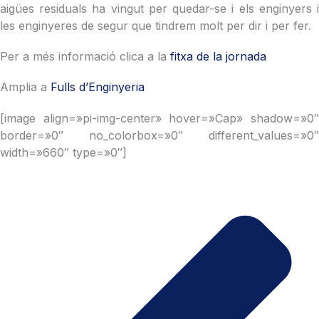
aigües residuals ha vingut per quedar-se i els enginyers i
les enginyeres de segur que tindrem molt per dir i per fer.
Per a més informació clica a la
fitxa de la jornada
Amplia a
Fulls d’Enginyeria
[image align=»pi-img-center» hover=»Cap» shadow=»0″
border=»0″ no_colorbox=»0″ different_values=»0″
width=»660″ type=»0″]