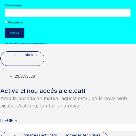
notícies
29/07/2026
Activa el nou accés a eic.cat!
Amb la posada en marxa, aquest estiu, de la nova web
eic.cat s’estrena, també, una nova...
LLEGIR +
jornades i activitats
,
jornades tècniques