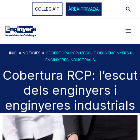
Vés
Cerc
COL·LEGIA'T
ÀREA PRIVADA
al
contingut
»
»
INICI
NOTÍCIES
COBERTURA RCP: L’ESCUT DELS ENGINYERS I
ENGINYERES INDUSTRIALS
Cobertura RCP: l’escut
dels enginyers i
enginyeres industrials