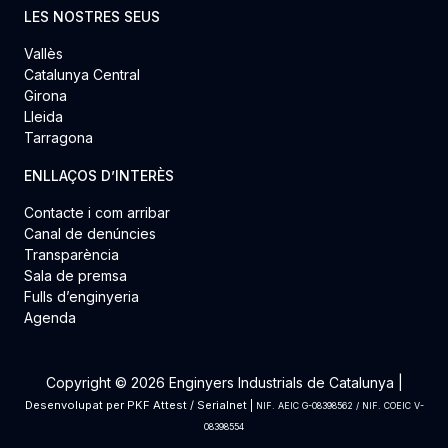
LES NOSTRES SEUS
Vallès
Catalunya Central
Girona
Lleida
Tarragona
ENLLAÇOS D’INTERÈS
Contacte i com arribar
Canal de denúncies
Transparència
Sala de premsa
Fulls d’enginyeria
Agenda
Copyright © 2026 Enginyers Industrials de Catalunya |
Desenvolupat per
PKF Attest
/
Serialnet
|
NIF. AEIC G-08398562 / NIF. COEIC V-
08398554