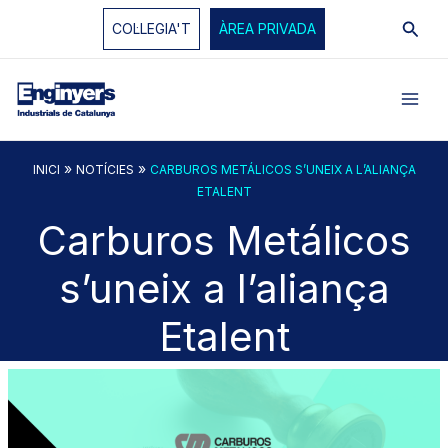
Vés
Cerc
COL·LEGIA'T
ÀREA PRIVADA
al
contingut
»
»
INICI
NOTÍCIES
CARBUROS METÁLICOS S’UNEIX A L’ALIANÇA
ETALENT
Carburos Metálicos
s’uneix a l’aliança
Etalent