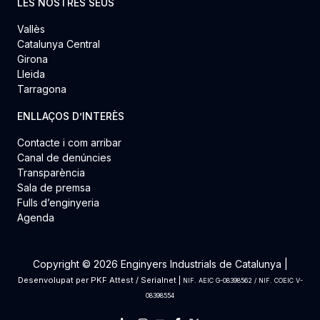
LES NOSTRES SEUS
Vallès
Catalunya Central
Girona
Lleida
Tarragona
ENLLAÇOS D’INTERÈS
Contacte i com arribar
Canal de denúncies
Transparència
Sala de premsa
Fulls d’enginyeria
Agenda
Copyright © 2026 Enginyers Industrials de Catalunya |
Desenvolupat per
PKF Attest
/
Serialnet
|
NIF. AEIC G-08398562 / NIF. COEIC V-
08398554