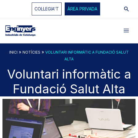
Vés
Cerc
COL·LEGIA'T
ÀREA PRIVADA
al
contingut
»
»
INICI
NOTÍCIES
VOLUNTARI INFORMÀTIC A FUNDACIÓ SALUT
ALTA
Voluntari informàtic a
Fundació Salut Alta