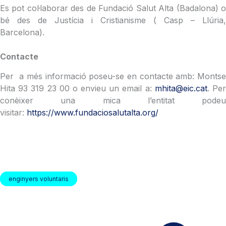
Es pot col·laborar des de Fundació Salut Alta (Badalona) o
bé des de Justícia i Cristianisme ( Casp – Llúria,
Barcelona).
Contacte
Per a més informació poseu-se en contacte amb: Montse
Hita 93 319 23 00 o envieu un email a:
mhita@eic.cat
. Pe
conèixer una mica l’entitat podeu
visitar:
https://www.fundaciosalutalta.org/
enginyers voluntaris