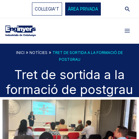
Vés
Cerc
COL·LEGIA'T
ÀREA PRIVADA
al
contingut
»
»
INICI
NOTÍCIES
TRET DE SORTIDA A LA FORMACIÓ DE
POSTGRAU
Tret de sortida a la
formació de postgrau