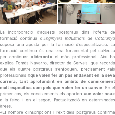
La incorporació d’aquests postgraus dins l’oferta de
formació contínua d’
Enginyers Industrials de Cataluny
suposa una aposta per la formació d’especialització. La
formació contínua és una eina fonamental pel col·lectiu
per continuar
«liderant»
el món professional. Així h
explica Tomàs Navarro, director de Serveis, que recorda
que els quatre postgraus s’enfoquen, precisament «als
professionals
«que volen fer un pas endavant en la sev
carrera, tant aprofundint en àmbits de coneixement
molt específics com pels que volen fer un canvi»
. En e
primer cas, els coneixements els aporten
«un valor nou»
a la feina i, en el segon, l’actualització en determinades
àrees.
«El nombre d’inscripcions i l’èxit dels postgraus confirma