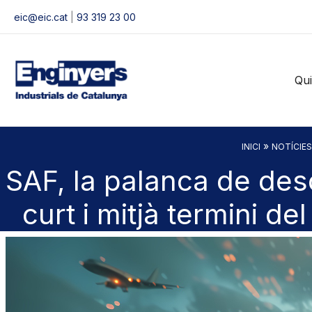
Vés
eic@eic.cat
|
93 319 23 00
al
contingut
Qu
»
INICI
NOTÍCIES
SAF, la palanca de des
curt i mitjà termini del