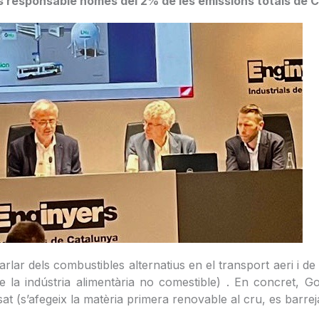
és responsable només del 2% de les emissions totals de 
arlar dels combustibles alternatius en el transport aeri i 
de la indústria alimentària no comestible) . En concret, G
 (s’afegeix la matèria primera renovable al cru, es barreja