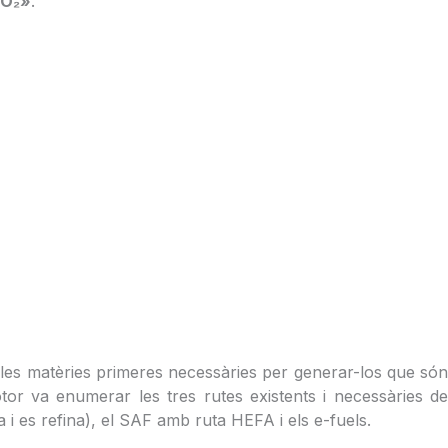
CO₂»
.
de les matèries primeres necessàries per generar-los que só
otor va enumerar les tres rutes existents i necessàries de
 i es refina), el SAF amb ruta HEFA i els e-fuels.