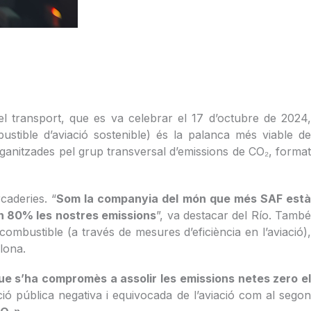
el transport, que es va celebrar el 17 d’octubre de 2024,
ustible d’aviació sostenible) és la palanca més viable d
organitzades pel grup transversal d’emissions de CO₂, format
caderies. “
Som la companyia del món que més SAF est
 un 80% les nostres emissions
”, va destacar del Río. Tamb
ombustible (a través de mesures d’eficiència en l’aviació),
elona.
que s’ha compromès a assolir les emissions netes zero e
ió pública negativa i equivocada de l’aviació com al sego