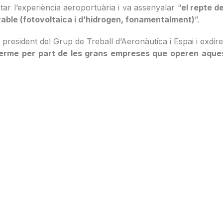
tar l’experiència aeroportuària i va assenyalar “
el repte d
vable (fotovoltaica i d’hidrogen, fonamentalment)
”.
, president del Grup de Treball d’Aeronàutica i Espai i exdi
terme per part de les grans empreses que operen aquest