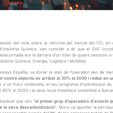
 sessió del cicle sobre la reforma del mercat del CO₂ en 
d’Indústria Química, van coincidir a dir que el SAF (comb
questa jornada era la darrera d’un total de quatre sessions 
ústria Química, Energia, Logística i Mobilitat.
ways España, va donar la visió de l’operador aeri de mer
 el nostre objectiu és arribar al 30% el 2030 i reduir en
 a un futur sostenible, el seu programa d’optimització de c
 al 80% el 2030) i la seva nova instal·lació sostenible a Barc
 explicar que són “
el primer grup d’operadors d’aviació 
de la seva descarbonització
”. Mora va apuntar la percepc