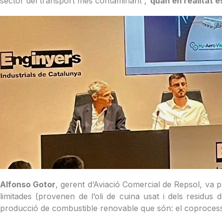
sector del transport més contaminant ,“
quan en realitat 
Alfonso Gotor
, gerent d’Aviació Comercial de Repsol, va p
limitades (provenen de l’oli de cuina usat i dels residus 
producció de combustible renovable que són: el coprocessat