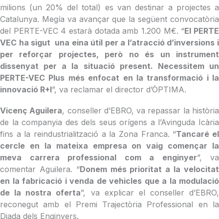
milions (un 20% del total) es van destinar a projectes a
Catalunya. Megía va avançar que la següent convocatòria
del PERTE-VEC 4 estarà dotada amb 1.200 M€. “
El PERT
VEC ha sigut una eina útil per a l’atracció d’inversions i
per reforçar projectes, però no és un instrument
dissenyat per a la situació present. Necessitem un
PERTE-VEC Plus més enfocat en la transformació i la
innovació R+I
”, va reclamar el director d’ÒPTIMA.
Vicenç Aguilera
, conseller d’EBRO, va repassar la històri
de la companyia des dels seus orígens a l’Avinguda Icària
fins a la reindustrialització a la Zona Franca. “
Tancaré e
cercle en la mateixa empresa on vaig començar la
meva carrera professional com a enginyer
”, va
comentar Aguilera. “
Donem més prioritat a la velocita
en la fabricació i venda de vehicles que a la modulació
de la nostra oferta
”, va explicar el conseller d’EBRO,
reconegut amb el Premi Trajectòria Professional en la
Diada dels Enginyers.