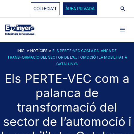
Vés
Cerc
COL·LEGIA'T
ÀREA PRIVADA
al
contingut
»
»
INICI
NOTÍCIES
ELS PERTE-VEC COM A PALANCA DE
TRANSFORMACIÓ DEL SECTOR DE L’AUTOMOCIÓ I LA MOBILITAT A
CATALUNYA
Els PERTE-VEC com a
palanca de
transformació del
sector de l’automoció i