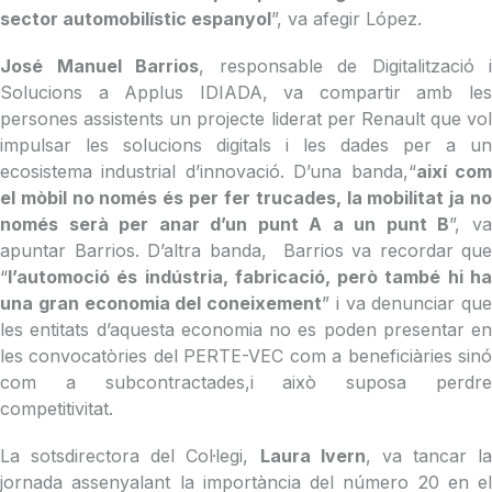
sector automobilístic espanyol
”, va afegir López.
José Manuel Barrios
, responsable de Digitalització i
Solucions a Applus IDIADA, va compartir amb les
persones assistents un projecte liderat per Renault que vol
impulsar les solucions digitals i les dades per a un
ecosistema industrial d’innovació. D’una banda,“
així co
el mòbil no només és per fer trucades, la mobilitat ja no
només serà per anar d’un punt A a un punt B
”, v
apuntar Barrios. D’altra banda, Barrios va recordar que
“
l’automoció és indústria, fabricació, però també hi ha
una gran economia del coneixement
” i va denunciar que
les entitats d’aquesta economia no es poden presentar en
les convocatòries del PERTE-VEC com a beneficiàries sinó
com a subcontractades,i això suposa perdre
competitivitat.
La sotsdirectora del Col·legi,
Laura Ivern
, va tancar la
jornada assenyalant la importància del número 20 en el