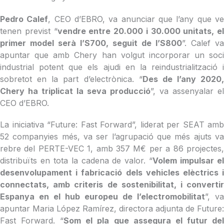
Pedro Calef
, CEO d’EBRO, va anunciar que l’any que v
tenen previst “
vendre entre 20.000 i 30.000 unitats, el
primer model serà l’S700, seguit de l’S800
”. Calef va
apuntar que amb Chery han volgut incorporar un soci
industrial potent que els ajudi en la reindustrialització i
sobretot en la part d’electrònica. “
Des de l’any 2020,
Chery ha triplicat la seva producció
”, va assenyalar el
CEO d’EBRO.
La iniciativa “Future: Fast Forward”, liderat per SEAT amb
52 companyies més, va ser l’agrupació que més ajuts va
rebre del PERTE-VEC 1, amb 357 M€ per a 86 projectes,
distribuïts en tota la cadena de valor. “
Volem impulsar e
desenvolupament i fabricació dels vehicles elèctrics i
connectats, amb criteris de sostenibilitat, i convertir
Espanya en el hub europeu de l’electromobilitat
”, va
apuntar Maria López Ramírez, directora adjunta de Future:
Fast Forward. “
Som el pla que assegura el futur de