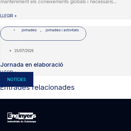
manteniment els coneixements globals i necessaris...
LLEGIR +
jornades
,
jornades i activitats
15/07/2026
Jornada en elaboració
LLEGIR +
NOTÍCIES
Entrades relacionades