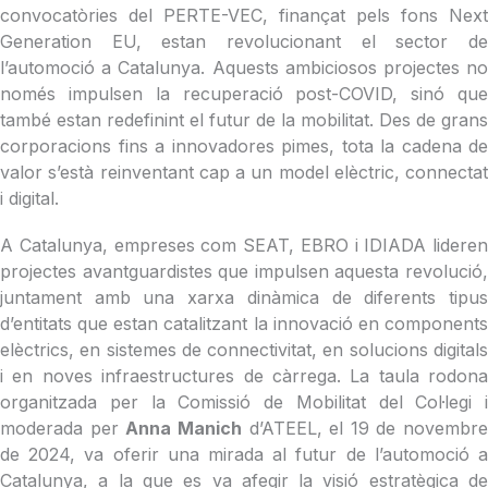
convocatòries del PERTE-VEC, finançat pels fons Next
Generation EU, estan revolucionant el sector de
l’automoció a Catalunya. Aquests ambiciosos projectes no
només impulsen la recuperació post-COVID, sinó que
també estan redefinint el futur de la mobilitat. Des de grans
corporacions fins a innovadores pimes, tota la cadena de
valor s’està reinventant cap a un model elèctric, connectat
i digital.
A Catalunya, empreses com SEAT, EBRO i IDIADA lideren
projectes avantguardistes que impulsen aquesta revolució,
juntament amb una xarxa dinàmica de diferents tipus
d’entitats que estan catalitzant la innovació en components
elèctrics, en sistemes de connectivitat, en solucions digitals
i en noves infraestructures de càrrega. La taula rodona
organitzada per la Comissió de Mobilitat del Col·legi i
moderada per
Anna Manich
d’ATEEL, el 19 de novembre
de 2024, va oferir una mirada al futur de l’automoció a
Catalunya, a la que es va afegir la visió estratègica de