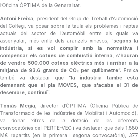
l’Oficina ÒPTIMA de la Generalitat.
Antoni Freixa
, president del Grup de Treball d’Automoci
del Col·legi, va posar sobre la taula els problemes i reptes
actuals del sector de l’automòbil entre els quals va
assenyalar, més enllà dels aranzels xinesos, “
segons l
indústria, si es vol complir amb la normativa i
compensar els cotxes de combustió interna, s’hauran
de vendre 500.000 cotxes elèctrics més i arribar a la
mitjana de 93,6 grams de CO₂ per quilòmetre
”. Freixa
també va destacar que “
la indústria també est
demanant que el pla MOVES, que s’acaba el 31 de
desembre, continuï
”.
Tomás Megía
, director d’ÒPTIMA (Oficina Pública de
Transformació de les Indústries de Mobilitat i Automoció),
va donar xifres de la dotació de les diferents
convocatòries del PERTE-VEC i va destacar que dels 1.880
M€ repartits (en la primera i segona convocatòria), 377