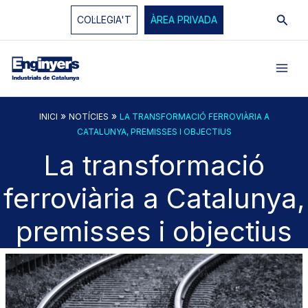
Vés
Cerc
COL·LEGIA'T
ÀREA PRIVADA
al
contingut
»
»
INICI
NOTÍCIES
LA TRANSFORMACIÓ FERROVIÀRIA A
CATALUNYA, PREMISSES I OBJECTIUS
La transformació
ferroviària a Catalunya,
premisses i objectius