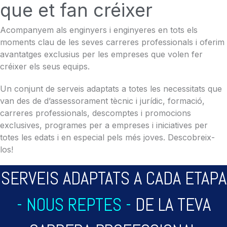
que et fan créixer
Acompanyem als enginyers i enginyeres en tots els
moments clau de les seves carreres professionals i oferim
avantatges exclusius per les empreses que volen fer
créixer els seus equips.
Un conjunt de serveis adaptats a totes les necessitats que
van des de d’assessorament tècnic i jurídic, formació,
carreres professionals, descomptes i promocions
exclusives, programes per a empreses i iniciatives per
totes les edats i en especial pels més joves. Descobreix-
los!
SERVEIS ADAPTATS A CADA ETAPA
- NOUS REPTES -
DE LA TEVA