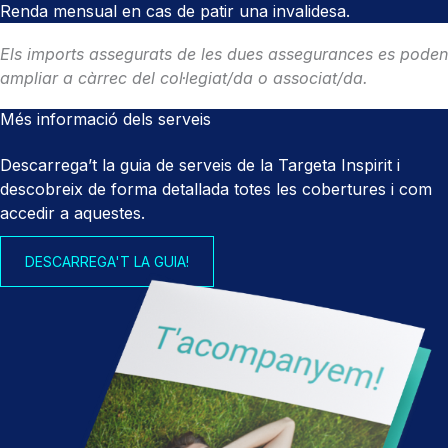
Renda mensual en cas de patir una invalidesa.
Els imports assegurats de les dues assegurances es poden
ampliar a càrrec del col·legiat/da o associat/da.
Més informació dels serveis
Descarrega’t la guia de serveis de la Targeta Inspirit i
descobreix de forma detallada totes les cobertures i com
accedir a aquestes.
DESCARREGA'T LA GUIA!