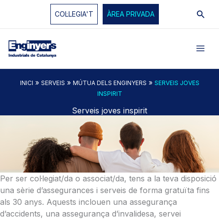
Vés
Cerc
COL·LEGIA'T
ÀREA PRIVADA
al
contingut
»
»
»
INICI
SERVEIS
MÚTUA DELS ENGINYERS
SERVEIS JOVES
INSPIRIT
Serveis joves inspirit
Per ser col·legiat/da o associat/da, tens a la teva disposició
una sèrie d’assegurances i serveis de forma gratuïta fins
als 30 anys. Aquests inclouen una assegurança
d’accidents, una assegurança d’invalidesa, servei