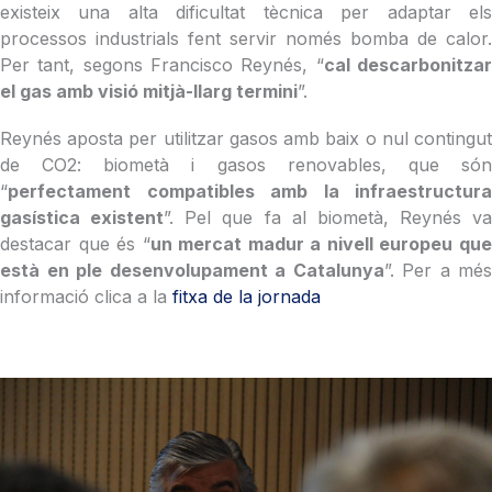
existeix una alta dificultat tècnica per adaptar els
processos industrials fent servir només bomba de calor.
Per tant, segons Francisco Reynés, “
cal descarbonitza
el gas amb visió mitjà-llarg termini
”.
Reynés aposta per utilitzar gasos amb baix o nul contingut
de CO2: biometà i gasos renovables, que són
“
perfectament compatibles amb la infraestructura
gasística existent
”. Pel que fa al biometà, Reynés va
destacar que és “
un mercat madur a nivell europeu qu
està en ple desenvolupament a Catalunya
”. Per a més
informació clica a la
fitxa de la jornada