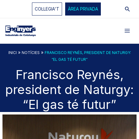
Vés
Cerc
COL·LEGIA'T
ÀREA PRIVADA
al
contingut
»
»
INICI
NOTÍCIES
FRANCISCO REYNÉS, PRESIDENT DE NATURGY:
“EL GAS TÉ FUTUR”
Francisco Reynés,
president de Naturgy:
“El gas té futur”