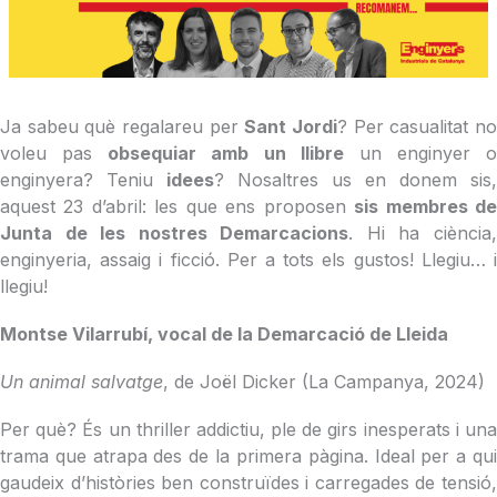
Ja sabeu què regalareu per
Sant Jordi
? Per casualitat n
voleu pas
obsequiar amb un llibre
un enginyer o
enginyera? Teniu
idees
? Nosaltres us en donem sis,
aquest 23 d’abril: les que ens proposen
sis membres d
Junta de les nostres Demarcacions
. Hi ha ciència
enginyeria, assaig i ficció. Per a tots els gustos! Llegiu… i
llegiu!
Montse Vilarrubí, vocal de la Demarcació de Lleida
Un animal salvatge
, de Joël Dicker (La Campanya, 2024)
Per què? És un thriller addictiu, ple de girs inesperats i una
trama que atrapa des de la primera pàgina. Ideal per a qui
gaudeix d’històries ben construïdes i carregades de tensió,