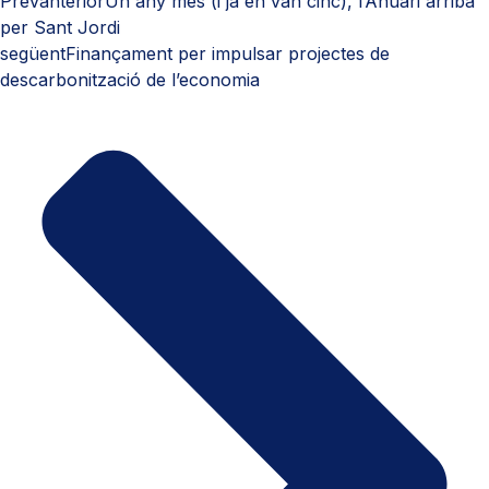
Prev
anterior
Un any més (i ja en van cinc), l’Anuari arriba
per Sant Jordi
següent
Finançament per impulsar projectes de
descarbonització de l’economia