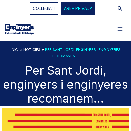
Vés
Cerc
COL·LEGIA'T
ÀREA PRIVADA
al
contingut
»
»
INICI
NOTÍCIES
PER SANT JORDI, ENGINYERS I ENGINYERES
RECOMANEM…
Per Sant Jordi,
enginyers i enginyeres
recomanem…