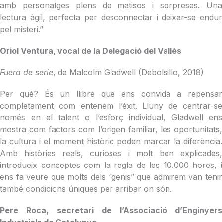
amb personatges plens de matisos i sorpreses. Una
lectura àgil, perfecta per desconnectar i deixar-se endur
pel misteri.”
Oriol Ventura, vocal de la Delegació del Vallès
Fuera de serie
, de Malcolm Gladwell (Debolsillo, 2018)
Per què? És un llibre que ens convida a repensar
completament com entenem l’èxit. Lluny de centrar-se
només en el talent o l’esforç individual, Gladwell ens
mostra com factors com l’origen familiar, les oportunitats,
la cultura i el moment històric poden marcar la diferència.
Amb històries reals, curioses i molt ben explicades,
introdueix conceptes com la regla de les 10.000 hores, i
ens fa veure que molts dels “genis” que admirem van tenir
també condicions úniques per arribar on són.
Pere Roca, secretari de l’Associació d’Enginyers
Industrials de Catalunya