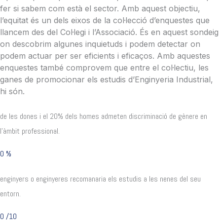
fer si sabem com està el sector. Amb aquest objectiu,
l’equitat és un dels eixos de la col·lecció d’enquestes que
llancem des del Col·legi i l’Associació. És en aquest sondeig
on descobrim algunes inquietuds i podem detectar on
podem actuar per ser eficients i eficaços. Amb aquestes
enquestes també comprovem que entre el col·lectiu, les
ganes de promocionar els estudis d’Enginyeria Industrial,
hi són.
de les dones i el 20% dels homes admeten discriminació de gènere en
l’àmbit professional.
0
%
enginyers o enginyeres recomanaria els estudis a les nenes del seu
entorn.
0
/10