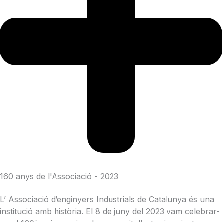
160 anys de l'Associació - 2023
L’ Associació
d’enginyers
I
n
dustrials de Catalunya
és
una
institució
amb
història
. El 8 de
juny
del 2023
vam
celebrar-