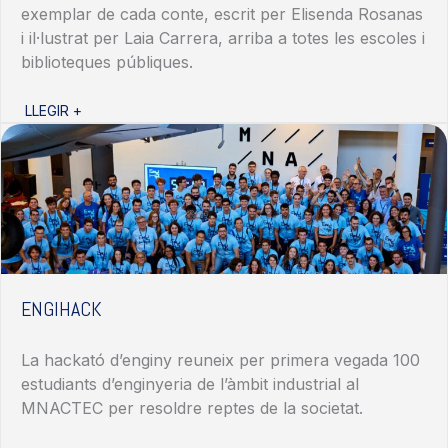
exemplar
de cada
conte
,
escrit
per Elisenda
Rosanas
i
il·lustrat
per Laia
Carrera, arriba a totes les
escoles
i
biblioteques
públiques.
LLEGIR +
ENGIHACK
La
hackató
d’enginy
reuneix
per primera vegada 100
estudiants
d’enginyeria
de
l’àmbit
industrial al
MNACTEC per
resoldre
reptes de la
societat
.