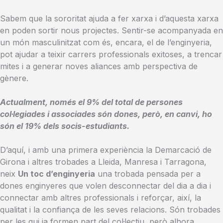
Sabem que la
sororitat
ajuda a fer xarxa i d’aquesta xarxa
en poden sortir nous projectes. Sentir-se acompanyada en
un món masculinitzat com és, encara, el de l’enginyeria,
pot ajudar a teixir carrers professionals exitoses, a trencar
mites i a generar noves aliances amb perspectiva de
gènere.
Actualment, només el 9% del total de persones
col·legiades i associades són dones, però, en canvi, ho
són el 19% dels socis-estudiants.
D’aquí, i amb una primera experiència la Demarcació de
Girona
i altres trobades a Lleida, Manresa i Tarragona,
neix
Un toc d’enginyeria
una trobada pensada per a
dones enginyeres que volen desconnectar del dia a dia i
connectar amb altres professionals i reforçar, així, la
qualitat i la confiança de les seves relacions. Són trobades
per les qui ja formen part del col·lectiu, però alhora,