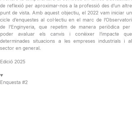
de
reflexió
per aproximar-nos a la
professió
des
d’un
altr
punt
de vista.
Amb
aquest
objectiu
, el 2022
vam
iniciar u
cicle
d’enquestes
al
col·lectiu
en el
m
arc
de
l’
Observatori
de
l’Enginyeria
,
que
repetim
de manera
periòdica
per
poder avaluar
els
canvis
i
conèixer
l’impacte
qu
determinades
situacions
a les
empreses
industrials i a
sector en general.
Edició 2025
Enquesta #2