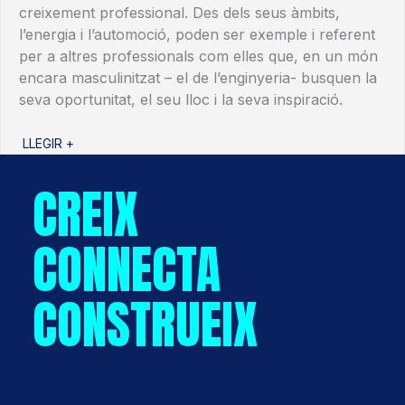
creixement professional. Des dels seus àmbits,
l’energia i l’automoció, poden ser exemple i referent
per a altres professionals com elles que, en un món
encara masculinitzat – el de l’enginyeria- busquen la
seva oportunitat, el seu lloc i la seva inspiració.
LLEGIR +
CREIX
CONNECTA
CONSTRUEIX