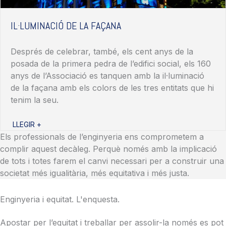
IL·LUMINACIÓ DE LA FAÇANA
Després
de celebrar, també,
els
cent
anys
de la
posada de la primera
pedra
de
l’edifici
social,
els
160
anys
de
l’Associació
es tanquen
amb
la
il·luminació
de la
façana
amb
els
colors
de les tres
entitats
que hi
tenim
la
seu
.
LLEGIR +
Els professionals de l’enginyeria ens comprometem a
complir aquest decàleg. Perquè només amb la implicació
de tots i totes farem el canvi necessari per a construir una
societat més igualitària, més equitativa i més justa.
Enginyeria i equitat. L'enquesta.
Apostar per l’equitat i treballar per assolir-la només es pot