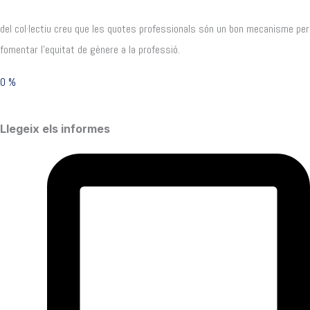
del col·lectiu creu que les quotes professionals són un bon mecanisme per
fomentar l'equitat de gènere a la professió.
0
%
Llegeix els informes