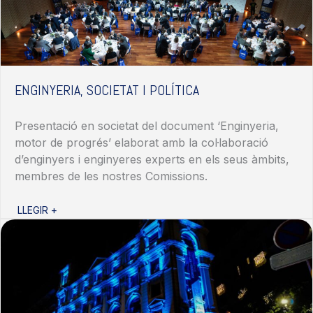
ENGINYERIA, SOCIETAT I POLÍTICA
Presentació
en
societat
del
document
‘
Enginyeria
,
motor de
progrés
’
elaborat
amb
la
col·laboració
d’enginyers
i
enginyeres
experts
en
els
seus
àmbits
,
membres de les
nostres
Comissions
.
LLEGIR +