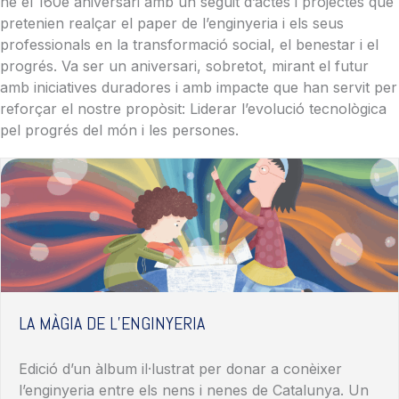
ne
el 160è
aniversari
amb
un
seguit
d’actes
i
projectes
que
pretenien
realçar
el
paper
de
l’enginyeria
i
els
seus
professionals
en la
transfor
mació
social, el
benestar
i el
progrés
.
Va
ser un
aniversari
,
sobretot
,
mirant
el
futur
amb
iniciatives duradores i
amb
impacte que han
servit
per
re
forçar
e
l
no
stre
p
r
opòsit
:
Liderar
l’
evolució
t
e
cnològica
p
e
l
p
r
ogrés
d
el
mó
n
i
les persones.
LA MÀGIA DE L’ENGINYERIA
Edició
d’un
àlbum
il·lustrat
per donar
a
conèixer
l’enginyeria
entre
els
nens
i nenes de Catalunya. Un