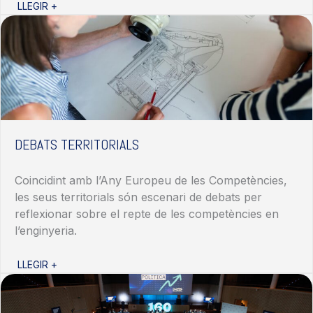
LLEGIR +
DEBATS TERRITORIALS
Coincidint
a
mb
l
’Any
E
uropeu
de les
C
ompetències
,
les
s
eus
t
erritorials
s
ón
e
scenari
de
d
ebats
per
reflexionar sobre el repte de les
c
ompetències
en
l
’enginyeria
.
LLEGIR +