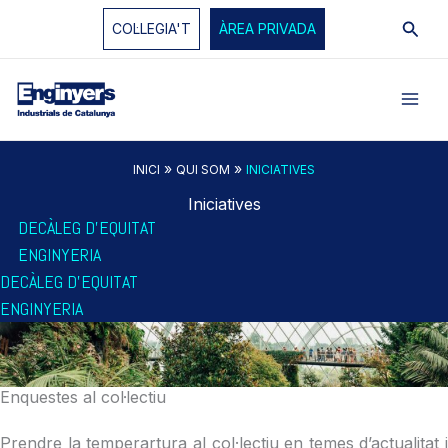
Vés
Cerc
COL·LEGIA'T
ÀREA PRIVADA
al
contingut
»
»
INICI
QUI SOM
INICIATIVES
Iniciatives
DECÀLEG D’EQUITAT
ENGINYERIA
DECÀLEG D’EQUITAT
ENGINYERIA
Enquestes al col·lectiu
Prendre
la
temperartura
al
col·lectiu
en temes
d’actualitat
i