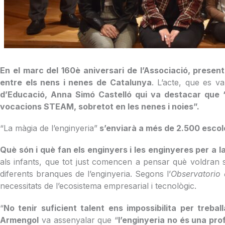
En el marc del 160è aniversari de l’Associació, presente
entre els nens i nenes de Catalunya
. L’acte, que es 
d’Educació, Anna Simó Castelló qui va destacar que 
vocacions STEAM, sobretot en les nenes i noies”.
“La màgia de l’enginyeria”
s’enviarà a més de 2.500 escol
Què són i què fan els enginyers i les enginyeres per a 
als infants, que tot just comencen a pensar què voldran
diferents branques de l’enginyeria. Segons l’
Observatorio 
necessitats de l’ecosistema empresarial i tecnològic.
“
No tenir
suficient talent ens impossibilita per treba
Armengol
va assenyalar que “
l’enginyeria no és una pro