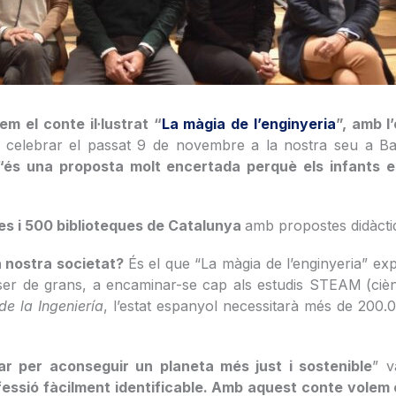
m el conte il·lustrat “
La màgia de l’enginyeria
”, amb l
va celebrar el passat 9 de novembre a la nostra seu a 
“és una proposta molt encertada perquè els infants e
es i 500 biblioteques de Catalunya
amb propostes didàctiqu
la nostra societat?
És el que “La màgia de l’enginyeria” exp
 ser de grans, a encaminar-se cap als estudis STEAM
(ciè
de la Ingeniería
, l’estat espanyol necessitarà més de 200.
llar per aconseguir un planeta més just i sostenible
” v
fessió fàcilment identificable. Amb aquest conte volem 