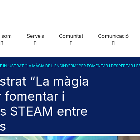
i som
Serveis
Comunitat
Comunicació
 IL·LUSTRAT “LA MÀGIA DE L’ENGINYERIA” PER FOMENTAR I DESPERTAR L
ustrat “La màgia
r fomentar i
ns STEAM entre
ts