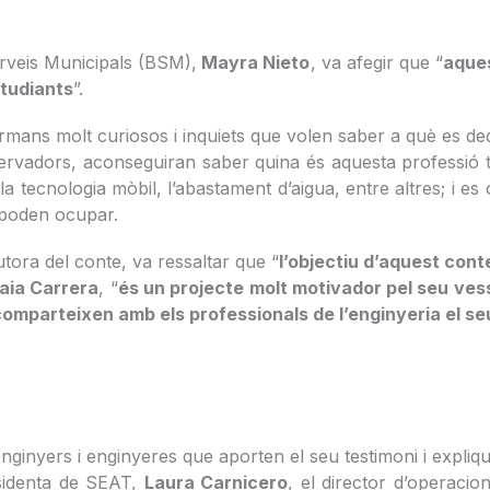
rveis Municipals (BSM),
Mayra Nieto
, va afegir que “
aques
tudiants
”.
rmans molt curiosos i inquiets que volen saber a què es ded
observadors, aconseguiran saber quina és aquesta professió
 la tecnologia mòbil, l’abastament d’aigua, entre altres; i 
e poden ocupar.
utora del conte, va ressaltar que “
l’objectiu d’aquest cont
aia Carrera
, “
és un projecte molt motivador pel seu ves
 comparteixen amb els professionals de l’enginyeria el s
’enginyers i enginyeres que aporten el seu testimoni i expli
residenta de SEAT,
Laura Carnicero
, el director d’operaci