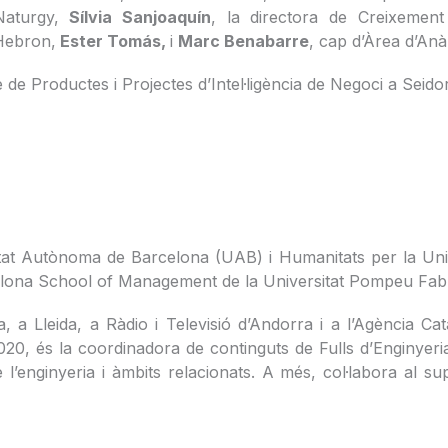
 Naturgy,
Sílvia Sanjoaquín
, la directora de Creixemen
’Hebron,
Ester Tomás,
i
Marc Benabarre
, cap d’Àrea d’Anà
 de Productes i Projectes d’Intel·ligència de Negoci a Seido
itat Autònoma de Barcelona (UAB) i Humanitats per la Uni
rcelona School of Management de la Universitat Pompeu Fa
a, a Lleida, a Ràdio i Televisió d’Andorra i a l’Agència 
020, és la coordinadora de continguts de Fulls d’Enginyeria,
de l’enginyeria i àmbits relacionats. A més, col·labora al s