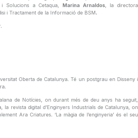
t i Solucions a Cetaqua,
Marina Arnaldos
, la director
lisi i Tractament de la Informació de BSM
.
r.
versitat Oberta de Catalunya. Té un postgrau en Disseny i
bra.
Catalana de Notícies, on durant més de deu anys ha seguit,
 la revista digital d’Enginyers Industrials de Catalunya, on
uplement Ara Criatures. ‘La màgia de l’enginyeria’ és el seu