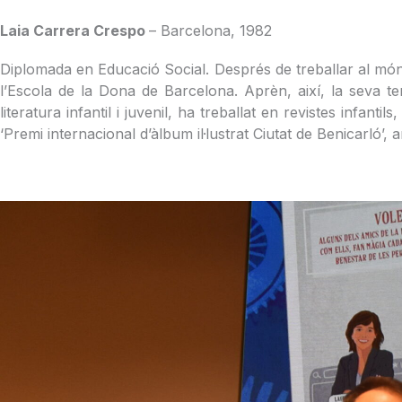
Laia Carrera Crespo
– Barcelona, 1982
Diplomada en Educació Social. Després de treballar al món 
l’Escola de la Dona de Barcelona. Aprèn, així, la seva ter
literatura infantil i juvenil, ha treballat en revistes infan
‘Premi internacional d’àlbum il·lustrat Ciutat de Benicarló’,