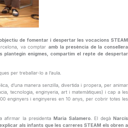
’objectiu de fomentar i despertar les vocacions STEAM
Barcelona, va comptar
amb la presència de la conseller
s plantegin enigmes, compartim el repte de despertar
es per treballar-lo a l’aula.
lica, d’una manera senzilla, divertida i propera, per animar
ncia, tecnologia, enginyeria, art i matemàtiques) i cap a le
000 enginyers i enginyeres en 10 anys, per cobrir totes le
a afirmar la presidenta
Maria Salamero
. El degà
Narcí
explicar als infants que les carreres STEAM els obren a