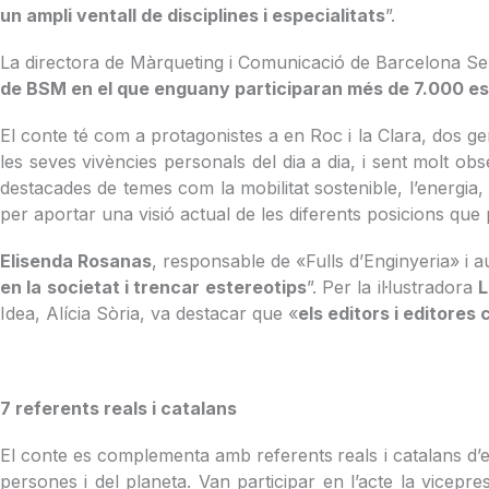
un ampli ventall de disciplines i especialitats
”.
La directora de Màrqueting i Comunicació de Barcelona Se
de BSM en el que enguany participaran més de 7.000 es
El conte té com a protagonistes a en Roc i la Clara, dos ge
les seves vivències personals del dia a dia, i sent molt 
destacades de temes com la mobilitat sostenible, l’energia,
per aportar una visió actual de les diferents posicions qu
Elisenda Rosanas
, responsable de «Fulls d’Enginyeria» i a
en la societat i trencar estereotips
”. Per la il·lustradora
L
Idea, Alícia Sòria, va destacar que «
els editors i editores
7 referents reals i catalans
El conte es complementa amb referents
reals i catalans d
persones i del planeta. Van participar en l’acte la vicep