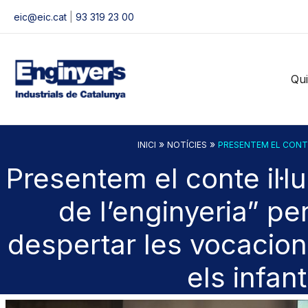
Vés
eic@eic.cat
|
93 319 23 00
al
contingut
Qu
»
»
INICI
NOTÍCIES
PRESENTEM EL CONTE
Presentem el conte il·l
de l’enginyeria” pe
despertar les vocacio
els infan