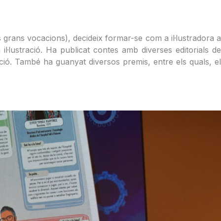
 grans vocacions), decideix formar-se com a il·lustradora a
il·lustració. Ha publicat contes amb diverses editorials de
oedició. També ha guanyat diversos premis, entre els quals, el