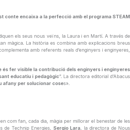
t conte encaixa a la perfecció amb el programa STEA
iquen els seus nous veïns, la Laura i en Martí. A través de
 tan màgica. La història es combina amb explicacions breus
es complementa amb referents reals d’enginyers i enginyeres,
e és fer visible la contribució dels enginyers i enginyeres
sant educatiu i pedagògic
”. La directora editorial d’Abacu
eu afany per solucionar cose
s».
quen com fan, cada dia, màgia per millorar el benestar de le
ons de Technip Energies,
Sergio Lara
, la directora de Nou