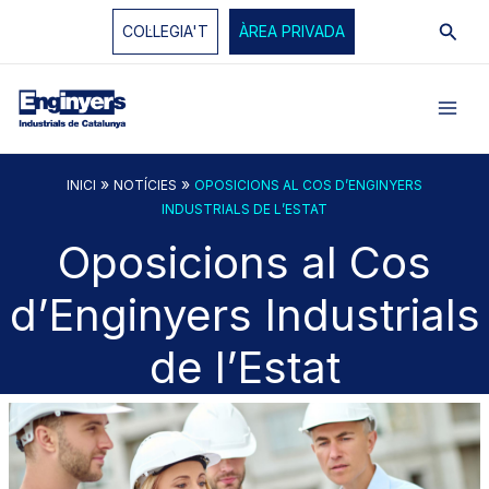
Vés
Cerc
COL·LEGIA'T
ÀREA PRIVADA
al
contingut
»
»
INICI
NOTÍCIES
OPOSICIONS AL COS D’ENGINYERS
INDUSTRIALS DE L’ESTAT
Oposicions al Cos
d’Enginyers Industrials
de l’Estat