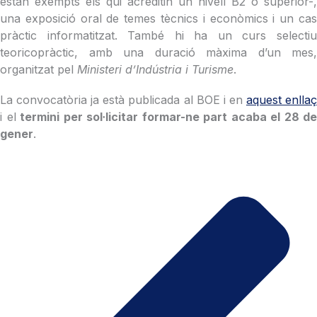
estan exempts els qui acreditin un nivell B2 o superior-,
una exposició oral de temes tècnics i econòmics i un cas
pràctic informatitzat. També hi ha un curs selectiu
teoricopràctic, amb una duració màxima d’un mes,
organitzat pel
Ministeri d’Indústria i Turisme
.
La convocatòria ja està publicada al BOE i en
aquest enlla
i el
termini per sol·licitar formar-ne part acaba el 28 de
gener
.