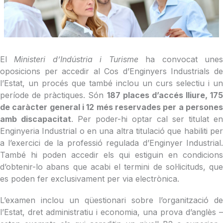
El
Ministeri d’Indústria i Turisme
ha convocat une
oposicions per accedir al Cos d’Enginyers Industrials de
l’Estat, un procés que també inclou un curs selectiu i un
període de pràctiques. Són
187 places d’accés lliure, 175
de caràcter general i 12 més reservades per a persones
amb discapacitat
. Per poder-hi optar cal ser titulat en
Enginyeria Industrial o en una altra titulació que habiliti per
a l’exercici de la professió regulada d’Enginyer Industrial.
També hi poden accedir els qui estiguin en condicions
d’obtenir-lo abans que acabi el termini de sol·licituds, que
es poden fer exclusivament per via electrònica.
L’examen inclou un qüestionari sobre l’organització de
l’Estat, dret administratiu i economia, una prova d’anglès –