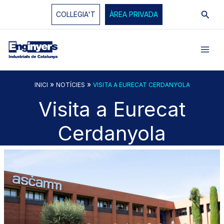
Vés
Cerc
COL·LEGIA'T
ÀREA PRIVADA
al
contingut
»
»
INICI
NOTÍCIES
VISITA A EURECAT CERDANYOLA
Visita a Eurecat
Cerdanyola