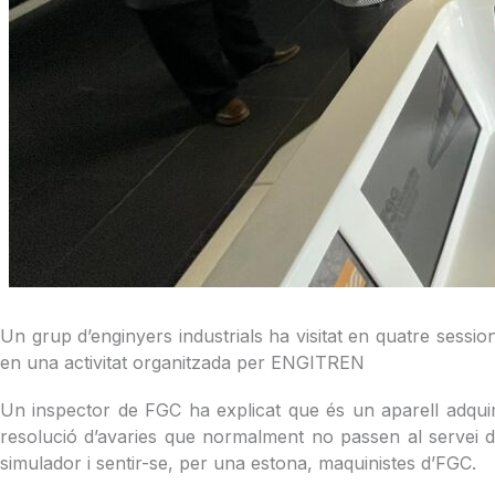
Un grup d’enginyers industrials ha visitat en quatre sessi
en una activitat organitzada per ENGITREN
Un inspector de FGC ha explicat que és un aparell adquirit
resolució d’avaries que normalment no passen al servei dia
simulador i sentir-se, per una estona, maquinistes d’FGC.