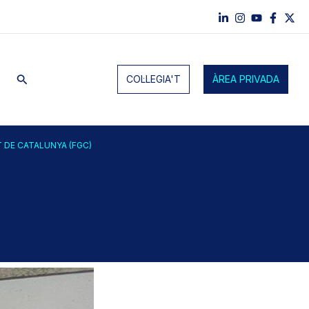
Cerca
COL·LEGIA'T
ÀREA PRIVADA
 DE CATALUNYA (FGC)