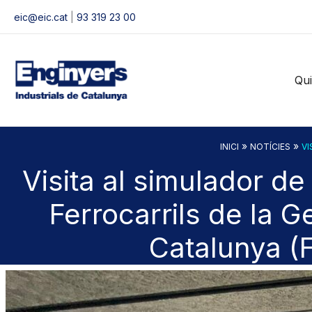
Vés
eic@eic.cat
|
93 319 23 00
al
contingut
Qu
»
»
INICI
NOTÍCIES
VI
Visita al simulador d
Ferrocarrils de la G
Catalunya (