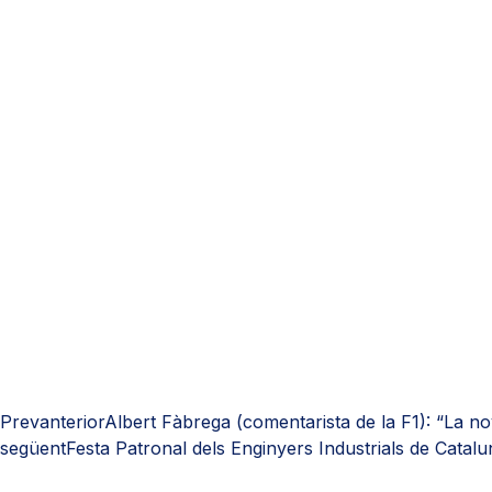
Prev
anterior
Albert Fàbrega (comentarista de la F1): “La no
següent
Festa Patronal dels Enginyers Industrials de Catal