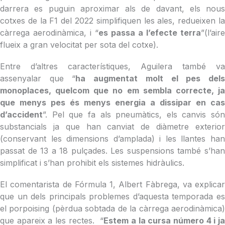
darrera es puguin aproximar als de davant, els nous
cotxes de la F1 del 2022 simplifiquen les ales, redueixen la
càrrega aerodinàmica, i “
es passa a l’efecte terra
”(l’aire
flueix a gran velocitat per sota del cotxe).
Entre d’altres característiques, Aguilera també va
assenyalar que “
ha augmentat molt el pes del
monoplaces, quelcom que no em sembla correcte, ja
que menys pes és menys energia a dissipar en cas
d’accident
”. Pel que fa als pneumàtics, els canvis són
substancials ja que han canviat de diàmetre exterior
(conservant les dimensions d’amplada) i les llantes han
passat de 13 a 18 pulçades. Les suspensions també s’han
simplificat i s’han prohibit els sistemes hidràulics.
El comentarista de Fórmula 1, Albert Fàbrega, va explicar
que un dels principals problemes d’aquesta temporada es
el porpoising (pèrdua sobtada de la càrrega aerodinàmica)
que apareix a les rectes. “
Estem a la cursa número 4 i j