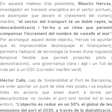
En aquesta mateixa línia pessimista,
Maurici Hervas
investigador en transició energètica en el sector portuari,
va assenyalar que davant el creixement del comerç
marítim, “
el sector del transport té un doble repte, l
descarbonització i fer-ho a un ritme que permeti
compensar l’increment del nombre de vaixells al mar
”.
Per aconseguir aquest doble objectiu, Hervas va apuntar
que és imprescindible desbloquejar el finançament,
permetre l’adopció de tecnologia (a través d’una regulació
temporal flexible que permeti projectes pilots i
demostracions), una governança clara i àgil i un full de
ruta per a un GSC (corredor marítim verd).
Héctor Calls
, cap de Sostenibilitat al Port de Barcelona,
va voler aportar un punt de vista més positiu i va explicar
totes les accions que estan duent a terme per
descarbonitzar no només el port sinó també tot el seu
entorn. “
L’objectiu és reduir en un 50% el global de le
emissions del port el 2030, a través de la digitalització,