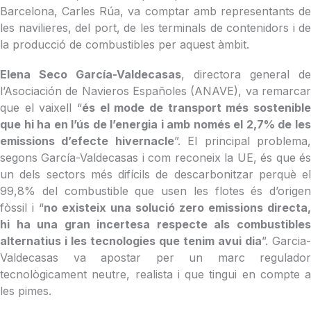
Barcelona, Carles Rúa, va comptar amb representants de
les navilieres, del port, de les terminals de contenidors i de
la producció de combustibles per aquest àmbit.
Elena Seco García-Valdecasas
, directora general de
l’Asociación de Navieros Españoles (ANAVE), va remarcar
que el vaixell “
és el mode de transport més sostenible
que hi ha en l’ús de l’energia i amb només el 2,7% de les
emissions d’efecte hivernacle
”. El principal problema
segons García-Valdecasas i com reconeix la UE, és que és
un dels sectors més difícils de descarbonitzar perquè el
99,8% del combustible que usen les flotes és d’origen
fòssil i “
no existeix una solució zero emissions directa,
hi ha una gran incertesa respecte als combustibles
alternatius i les tecnologies que tenim avui dia
”. Garcia-
Valdecasas va apostar per un marc regulador
tecnològicament neutre, realista i que tingui en compte a
les pimes.