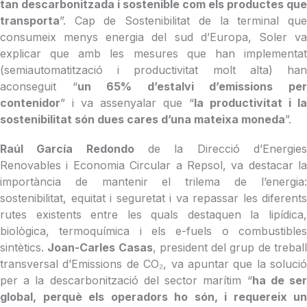
tan descarbonitzada i sostenible com els productes que
transporta
”. Cap de Sostenibilitat de la terminal que
consumeix menys energia del sud d’Europa, Soler va
explicar que amb les mesures que han implementat
(semiautomatització i productivitat molt alta) han
aconseguit “
un 65% d’estalvi d’emissions pe
contenidor
” i va assenyalar que “
la productivitat i la
sostenibilitat són dues cares d’una mateixa moneda
”.
Raúl García Redondo
de la Direcció d’Energie
Renovables i Economia Circular a Repsol, va destacar la
importància de mantenir el trilema de l’energia:
sostenibilitat, equitat i seguretat i va repassar les diferents
rutes existents entre les quals destaquen la lipídica,
biològica, termoquímica i els e-fuels o combustibles
sintètics.
Joan-Carles Casas
, president del grup de trebal
transversal d’Emissions de CO₂, va apuntar que la solució
per a la descarbonització del sector marítim “
ha de se
global, perquè els operadors ho són, i requereix un