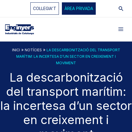
Vés
Cerc
COL·LEGIA'T
ÀREA PRIVADA
al
contingut
»
»
INICI
NOTÍCIES
LA DESCARBONITZACIÓ DEL TRANSPORT
MARÍTIM: LA INCERTESA D’UN SECTOR EN CREIXEMENT I
MOVIMENT
La descarbonització
del transport marítim:
la incertesa d’un sector
en creixement i