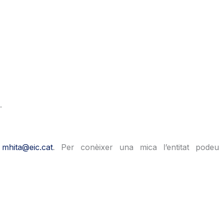
.
:
mhita@eic.cat
. Per conèixer una mica l’entitat pode