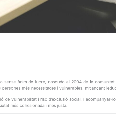
a sense ànim de lucre, nascuda el 2004 de la comunitat c
les persones més necessitades i vulnerables, mitjançant ledu
ació de vulnerabilitat i risc d’exclusió social, i acompanya
cietat més cohesionada i més justa.