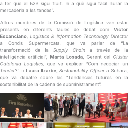
a fer que el B2B sigui fluït, ni a què sigui fàcil lliurar la
mercaderia a les tendes”.
Altres membres de la Comissió de Logística van estar
presents en diferents taules de debat com
Víctor
Escanciano
,
Logistics & Information Technology Director
a Condis Supermercats, que va parlar de “La
transformació de la
Supply Chain
a través de la
intel·ligència artificial”,
Marta Losada
, Gerent del
Clúste
Catalonia Logistics
, que va explicar “Com negociar u
Tender
?” o
Laura Ilzarbe,
Sustainability Officer
a Schara
que va debatre sobre les “Tendències futures en la
sostenibilitat de la cadena de subministrament”.