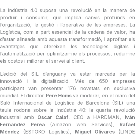
La indústria 4.0 suposa una revolució en la manera de
produir i consumir, que implica canvis profunds en
l’organització, la gestió i l’operativa de les empreses. La
Logística, com a part essencial de la cadena de valor, ha
d’estar alineada amb aquesta transformació, i aprofitar els
avantatges que ofereixen les tecnologies digitals i
l’automatització per optimitzar-ne els processos, reduir-ne
els costos i millorar el servei al client.
L’edició del SIL d’enguany va estar marcada per la
innovació i la digitalització. Més de 650 empreses
participant van presentar 176 novetats en exclusiva
mundial. El director
Pere Homs
va moderar, en el marc de
Saló Internacional de Logística de Barcelona (SIL) una
taula rodona sobre la Indústria 40: la quarta revolució
industrial amb
Oscar Calaf
, CEO a HARDMAN,
Ivá
Fernández Perea
(Amazon web Services),
Rafae
Méndez
(ESTOKO Logistics),
Miguel Olivares
(LIND