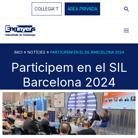
Vés
Cerc
COL·LEGIA'T
ÀREA PRIVADA
al
contingut
»
»
INICI
NOTÍCIES
PARTICIPEM EN EL SIL BARCELONA 2024
Participem en el SIL
Barcelona 2024