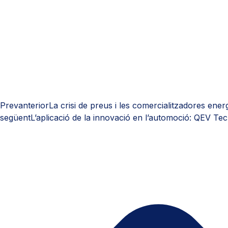
Prev
anterior
La crisi de preus i les comercialitzadores ener
següent
L’aplicació de la innovació en l’automoció: QEV Te