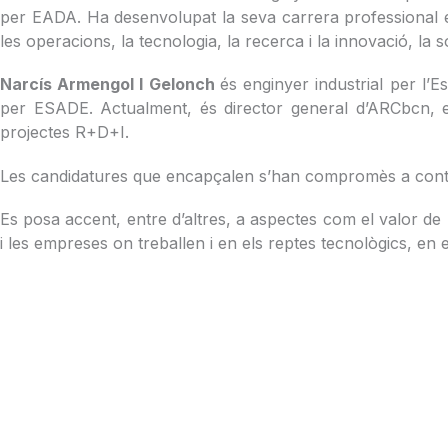
per EADA. Ha desenvolupat la seva carrera professional en 
les operacions, la tecnologia, la recerca i la innovació, la s
Narcís Armengol I Gelonch
és enginyer industrial per l’
per ESADE. Actualment, és director general d’ARCbcn, eng
projectes R+D+I.
Les candidatures que encapçalen s’han compromès a continu
Es posa accent, entre d’altres, a aspectes com el valor de l
i les empreses on treballen i en els reptes tecnològics, en esp