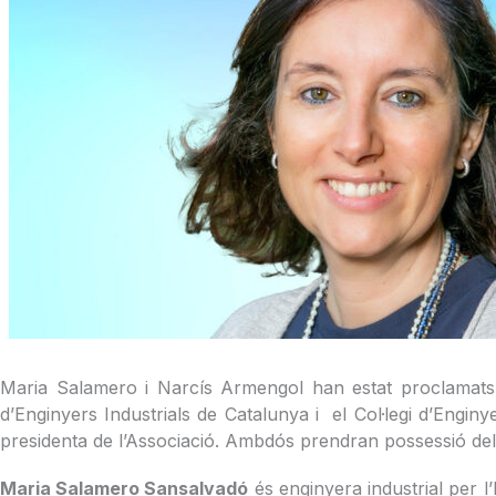
Maria Salamero i Narcís Armengol han estat proclamats 
d’Enginyers Industrials de Catalunya i el Col·legi d’Engin
presidenta de l’Associació. Ambdós prendran possessió dels
Maria Salamero Sansalvadó
és enginyera industrial per l