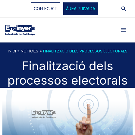
Vés
Cerc
COL·LEGIA'T
ÀREA PRIVADA
al
contingut
»
»
INICI
NOTÍCIES
FINALITZACIÓ DELS PROCESSOS ELECTORALS
Finalització dels
processos electorals