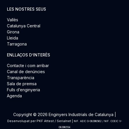
LES NOSTRES SEUS
Vallès
Catalunya Central
Girona
Lleida
Tarragona
ENLLAÇOS D’INTERÈS
Contacte i com arribar
Canal de denúncies
Transparència
Sala de premsa
Fulls d’enginyeria
Agenda
Copyright © 2026 Enginyers Industrials de Catalunya |
Desenvolupat per
PKF Attest
/
Serialnet
|
NIF. AEIC G-08398562 / NIF. COEIC V-
08398554