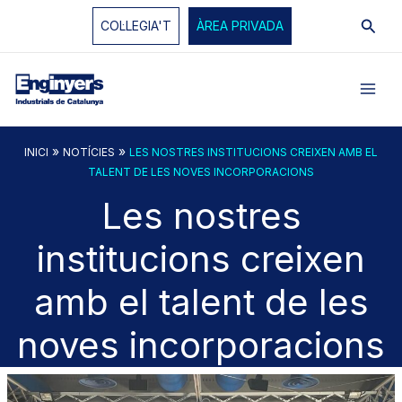
Vés
Cerc
COL·LEGIA'T
ÀREA PRIVADA
al
contingut
»
»
INICI
NOTÍCIES
LES NOSTRES INSTITUCIONS CREIXEN AMB EL
TALENT DE LES NOVES INCORPORACIONS
Les nostres
institucions creixen
amb el talent de les
noves incorporacions