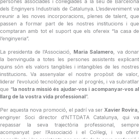
persones associades i col·legiades a la seu de Barcelona
dels Enginyers Industrials de Catalunya. L’esdeveniment va
reunir a les noves incorporacions, plenes de talent, que
passen a formar part de les nostres institucions i que
comptaran amb tot el suport que els ofereix “la casa de
l’enginyeria”.
La presidenta de l’Associació,
Maria Salamero
, va dona
la benvinguda a totes les persones assistents explicant
quins són els valors tangibles i intangibles de les nostres
institucions. Va assenyalar el nostre propòsit de valor,
liderar l’evolució tecnològica per al progrés, i va subratllar
que “
la nostra missió és ajudar-vos i acompanyar-vos al
llarg de la vostra vida professional
”.
Per aquesta nova promoció, el padrí va ser
Xavier Rovira
,
enginyer Soci director d’NTTDATA Catalunya, qui va
repassar la seva trajectòria professional, sempre
acompanyat per l’Associació i el Col·legi, i va oferir