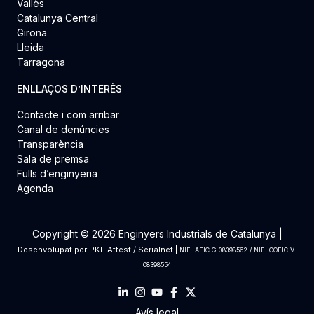
Vallès
Catalunya Central
Girona
Lleida
Tarragona
ENLLAÇOS D’INTERÈS
Contacte i com arribar
Canal de denúncies
Transparència
Sala de premsa
Fulls d’enginyeria
Agenda
Copyright © 2026 Enginyers Industrials de Catalunya |
Desenvolupat per
PKF Attest
/
Serialnet
|
NIF. AEIC G-08398562 / NIF. COEIC V-
08398554
Avís legal