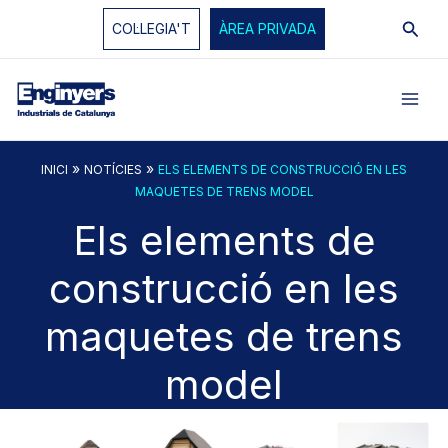
Vés
Cerc
COL·LEGIA'T
ÀREA PRIVADA
al
contingut
»
»
INICI
NOTÍCIES
ELS ELEMENTS DE CONSTRUCCIÓ EN LES
MAQUETES DE TRENS MODEL
Els elements de
construcció en les
maquetes de trens
model