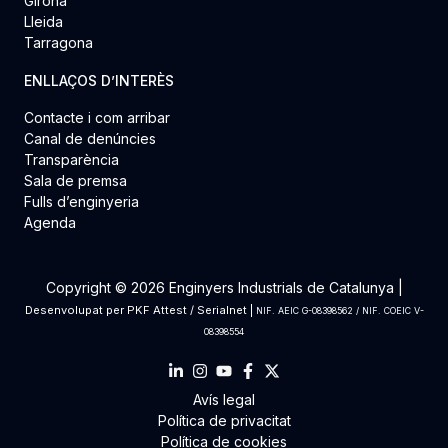
Girona
Lleida
Tarragona
ENLLAÇOS D’INTERÈS
Contacte i com arribar
Canal de denúncies
Transparència
Sala de premsa
Fulls d’enginyeria
Agenda
Copyright © 2026 Enginyers Industrials de Catalunya |
Desenvolupat per
PKF Attest
/
Serialnet
|
NIF. AEIC G-08398562 / NIF. COEIC V-
08398554
Avís legal
Política de privacitat
Política de cookies