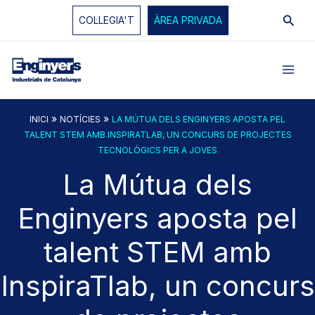
Vés
Cerc
COL·LEGIA'T
ÀREA PRIVADA
al
contingut
»
»
INICI
NOTÍCIES
LA MÚTUA DELS ENGINYERS APOSTA PEL
TALENT STEM AMB INSPIRATLAB, UN CONCURS DE PROJECTES
TECNOLÒGICS PER A JOVES
La Mútua dels
Enginyers aposta pel
talent STEM amb
InspiraTlab, un concurs