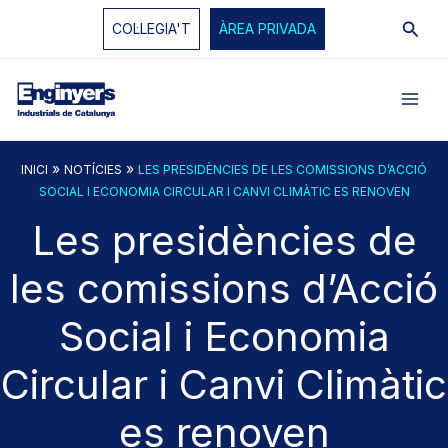
Vés
Cerc
COL·LEGIA'T
ÀREA PRIVADA
al
contingut
»
»
INICI
NOTÍCIES
LES PRESIDÈNCIES DE LES COMISSIONS D’ACCIÓ
SOCIAL I ECONOMIA CIRCULAR I CANVI CLIMÀTIC ES RENOVEN
Les presidències de
les comissions d’Acció
Social i Economia
Circular i Canvi Climàtic
es renoven