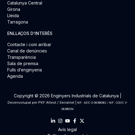
Catalunya Central
Girona
Lleida
Tarragona
ENLLAÇOS D’INTERÈS
Contacte i com arribar
Canal de denúncies
Transparència
Sala de premsa
Fulls d’enginyeria
Agenda
Copyright © 2026 Enginyers Industrials de Catalunya |
Desenvolupat per
PKF Attest
/
Serialnet
|
NIF. AEIC G-08398562 / NIF. COEIC V-
08398554
Avís legal