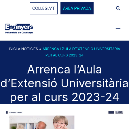
Vés
Cerc
COL·LEGIA'T
ÀREA PRIVADA
al
contingut
»
»
INICI
NOTÍCIES
ARRENCA L’AULA D’EXTENSIÓ UNIVERSITÀRIA
PER AL CURS 2023-24
Arrenca l’Aula
d’Extensió Universitària
per al curs 2023-24