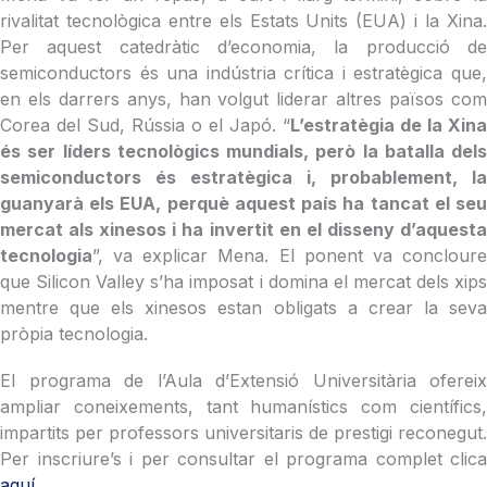
rivalitat tecnològica entre els Estats Units (EUA) i la Xina.
Per aquest catedràtic d’economia, la producció de
semiconductors és una indústria crítica i estratègica que,
en els darrers anys, han volgut liderar altres països com
Corea del Sud, Rússia o el Japó. “
L’estratègia de la Xina
és ser líders tecnològics mundials, però la batalla dels
semiconductors és estratègica i, probablement, la
guanyarà els EUA, perquè aquest país ha tancat el seu
mercat als xinesos i ha invertit en el disseny d’aquesta
tecnologia
”, va explicar Mena. El ponent va concloure
que Silicon Valley s’ha imposat i domina el mercat dels xips
mentre que els xinesos estan obligats a crear la seva
pròpia tecnologia.
El programa de l’Aula d’Extensió Universitària ofereix
ampliar coneixements, tant humanístics com científics,
impartits per professors universitaris de prestigi reconegut.
Per inscriure’s i per consultar el programa complet clica
aquí.