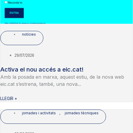
notícies
29/07/2026
Activa el nou accés a eic.cat!
Amb la posada en marxa, aquest estiu, de la nova web
eic.cat s’estrena, també, una nova...
LLEGIR +
jornades i activitats
,
jornades tècniques