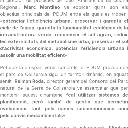
El director de projectes de Medi Ambient de Barcelona
Regional,
Marc Montlleó
va explicar quins són el
objectius principals del PDUM entre els quals es troben
«
potenciar l’eficiència urbana, preservar i garantir el
cicle de l’aigua, garantir la funcionalitat ecològica de la
infraestructura verda, reconèixer el sòl agrari, reduir
les externalitats del metabolisme urbà, preservar el sòl
d’activitat econòmica, potenciar l’eficiència urbana i
assolir una mobilitat eficient
«.
Pel que fa a espais verds concrets, el PDUM preveu que
el parc de Collserola sigui un territori dinàmic, en aquest
sentit,
Raimon Roda
, director gerent del Consorci del Parc
natural de la Serra de Collserola va assenyalar que per
mantenir aquest dinamisme “
cal utilitzar sistemes de
planificació, però també de gestió que permetin
evolucionar tant pels canvis socioeconòmics com
pels canvis mediambientals
«.
La sessió va concloure amb la intervenció d’
Andreu