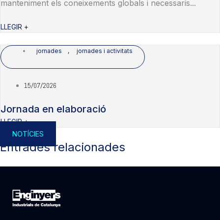
manteniment els coneixements globals i necessaris...
LLEGIR +
jornades
,
jornades i activitats
15/07/2026
Jornada en elaboració
LLEGIR +
NOTÍCIES
Entrades relacionades