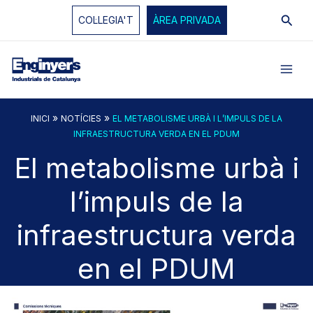
Vés
Cerc
COL·LEGIA'T
ÀREA PRIVADA
al
contingut
»
»
INICI
NOTÍCIES
EL METABOLISME URBÀ I L’IMPULS DE LA
INFRAESTRUCTURA VERDA EN EL PDUM
El metabolisme urbà i
l’impuls de la
infraestructura verda
en el PDUM