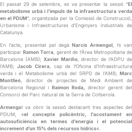
El passat 29 de setembre, es va presentar la sessió “
El
metabolisme urbà i l’impuls de la infraestructura verda
en el PDUM
”, organitzada per la Comissió de Construcció,
Urbanisme i Infraestructures d’Enginyers Industrials de
Catalunya.
En l’acte, presentat pel degà
Narcís Armengol
, hi van
participar
Ramon Torra
, gerent de l’Àrea Metropolitana d
Barcelona (AMB);
Xavier Mariño
, director de l’ADPU d
l’AMB;
Jacob Cirera
, cap de l’Oficina d’Infraestructur
verda i el Metabolisme urbà del SRPD de l’AMB;
Marc
Montlleó
, director de projectes de Medi Ambient de
Barcelona Regional i
Raimon Roda,
director gerent del
Consorci del Parc natural de la Serra de Collserola.
Armengo
l va obrir la sessió destacant tres aspectes del
PDUM, «
el concepte policèntric, l’acostament en
autosuficiència en termes d’energia i el potencial
increment d’un 15% dels recursos hídrics
«.