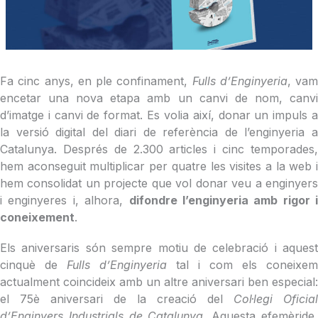
Fa cinc anys, en ple confinament,
Fulls d’Enginyeria
, vam
encetar una nova etapa amb un canvi de nom, canvi
d’imatge i canvi de format. Es volia així, donar un impuls a
la versió digital del diari de referència de l’enginyeria a
Catalunya. Després de 2.300 articles i cinc temporades,
hem aconseguit multiplicar per quatre les visites a la web i
hem consolidat un projecte que vol donar veu a enginyers
i enginyeres i, alhora,
difondre l’enginyeria amb rigor i
coneixement
.
Els aniversaris són sempre motiu de celebració i aquest
cinquè de
Fulls d’Enginyeria
tal i com els coneixem
actualment coincideix amb un altre aniversari ben especial:
el 75è aniversari de la creació del
Col·legi Oficial
d’Enginyers Industrials de Catalunya
. Aquesta efemèride