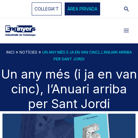
Vés
Cerc
COL·LEGIA'T
ÀREA PRIVADA
al
contingut
»
»
INICI
NOTÍCIES
UN ANY MÉS (I JA EN VAN CINC), L’ANUARI ARRIBA
PER SANT JORDI
Un any més (i ja en van
cinc), l’Anuari arriba
per Sant Jordi