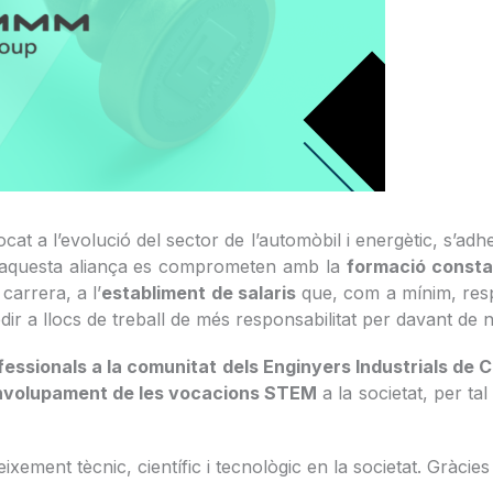
t a l’evolució del sector de l’automòbil i energètic, s’adher
 aquesta aliança es comprometen amb la
formació consta
carrera, a l’
establiment de salaris
que, com a mínim, respe
ir a llocs de treball de més responsabilitat per davant de n
fessionals a la comunitat dels Enginyers Industrials de 
envolupament de les vocacions STEM
a la societat, per ta
ixement tècnic, científic i tecnològic en la societat. Gràcie