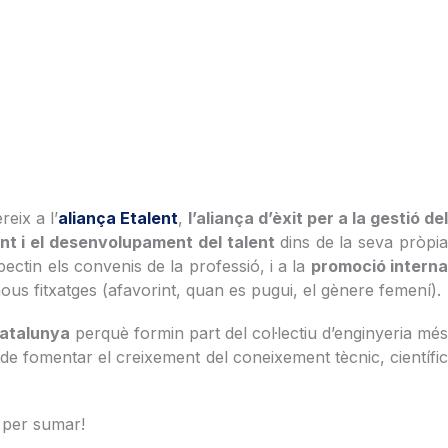
eix a l’
aliança Etalent
,
l’aliança d’èxit per a la gestió de
nt i el desenvolupament del talent
dins de la seva pròpi
ctin els convenis de la professió, i a la
promoció intern
ous fitxatges (afavorint, quan es pugui, el gènere femení).
Catalunya
perquè formin part del col·lectiu d’enginyeria mé
l de fomentar el creixement del coneixement tècnic, científi
s per sumar!