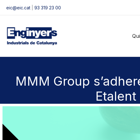
Vés
eic@eic.cat
|
93 319 23 00
al
contingut
Qu
MMM Group s’adherei
Etalent