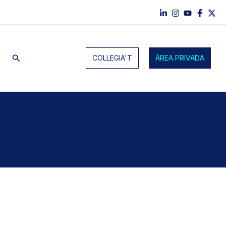
Cerca
COL·LEGIA'T
ÀREA PRIVADA