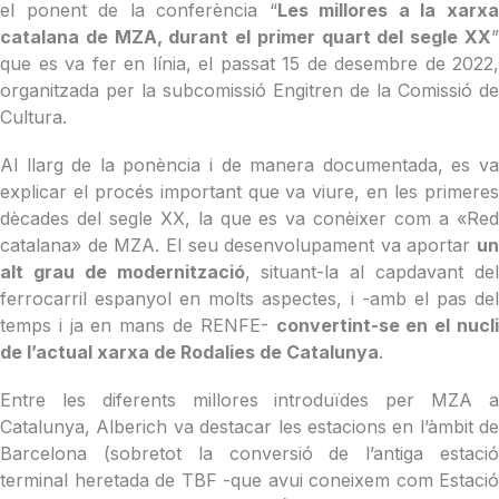
el ponent de la conferència “
Les millores a la xarx
catalana de MZA, durant el primer quart del segle XX
”
que es va fer en línia, el passat 15 de desembre de 2022,
organitzada per la subcomissió Engitren de la Comissió de
Cultura.
Al llarg de la ponència i de manera documentada, es va
explicar el procés important que va viure, en les primeres
dècades del segle XX, la que es va conèixer com a «Red
catalana» de MZA. El seu desenvolupament va aportar
un
alt grau de modernització
, situant-la al capdavant de
ferrocarril espanyol en molts aspectes, i -amb el pas del
temps i ja en mans de RENFE-
convertint-se en el nucl
de l’actual xarxa de Rodalies de Catalunya
.
Entre les diferents millores introduïdes per MZA a
Catalunya, Alberich va destacar les estacions en l’àmbit de
Barcelona (sobretot la conversió de l’antiga estació
terminal heretada de TBF -que avui coneixem com Estació