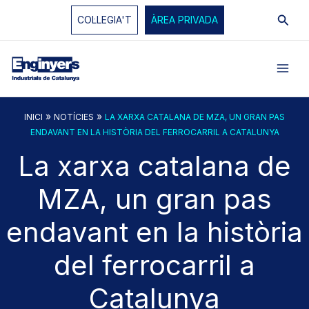
Vés
Cerc
COL·LEGIA'T
ÀREA PRIVADA
al
contingut
»
»
INICI
NOTÍCIES
LA XARXA CATALANA DE MZA, UN GRAN PAS
ENDAVANT EN LA HISTÒRIA DEL FERROCARRIL A CATALUNYA
La xarxa catalana de
MZA, un gran pas
endavant en la història
del ferrocarril a
Catalunya