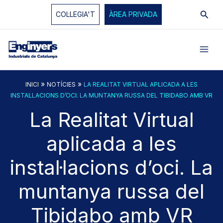
Vés
Cerc
COL·LEGIA'T
ÀREA PRIVADA
al
contingut
»
»
INICI
NOTÍCIES
LA REALITAT VIRTUAL APLICADA A LES
INSTAL·LACIONS D’OCI. LA MUNTANYA RUSSA DEL TIBIDABO AMB VR
La Realitat Virtual
aplicada a les
instal·lacions d’oci. La
muntanya russa del
Tibidabo amb VR