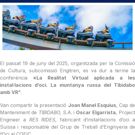
El passat 19 de juny del 2025, organitzada per la Comissió
de Cultura, subcomissió Engitren, es va dur a terme la
conferència
«La Realitat Virtual aplicada a le
instal·lacions d’oci. La muntanya russa del Tibidabo
amb VR”
.
Van compartir la presentació
Joan Manel Esquius
, Cap de
Manteniment de
TIBIDABO, S.A
. i
Oscar Elgarrista
, Projec
Engineer a
RES RIDES
, fabricant d’instal·lacions d’oci 
Suïssa i responsable del Grup de Treball d’Enginyeria de
l’Oci al COEIC.