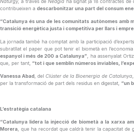
Naturgy,
a través de
Nedgia
ha signat ja 18 contractes de
contribueixen a
descarbonitzar una part del consum ener
“Catalunya és una de les comunitats autònomes amb més 
transició energètica justa i competitiva per llars i empr
La jornada també ha comptat amb la participació d’expert
subratllat el paper que pot tenir el biometà en l’economia
espanyol i més de 200 a Catalunya”
, ha assenyalat Orti
que, per tant,
“tot i que semblin números inviables, l’exp
Vanessa Abad
, del
Clúster de la Bioenergia de Catalunya
per la transformació de part dels residus en digestat,
“un b
L’estratègia catalana
“Catalunya lidera la injecció de biometà a la xarxa a
Morera
, que ha recordat que caldrà tenir la capacitat d