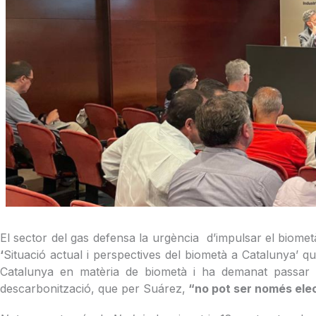
El sector del gas defensa la urgència d’impulsar el biome
‘
Situació actual i perspectives del biometà a Catalunya’ qu
Catalunya en matèria de biometà i ha demanat passa
descarbonització, que per Suárez,
“no pot ser només elec