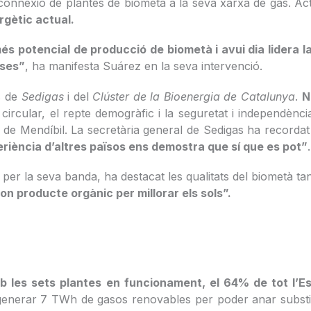
 connexió de plantes de biometà a la seva xarxa de gas. 
gètic actual.
potencial de producció de biometà i avui dia lidera la
eses”
, ha manifesta Suárez en la seva intervenció.
s de
Sedigas
i del
Clúster de la Bioenergia de Catalunya
.
N
 circular, el repte demogràfic i la seguretat i independèn
z de Mendíbil. La secretària general de Sedigas ha recorda
eriència d’altres països ens demostra que sí que es pot”
.
, per la seva banda, ha destacat les qualitats del biometà t
on producte orgànic per millorar els sols”.
mb les sets plantes en funcionament, el 64% de tot l’E
e generar 7 TWh de gasos renovables per poder anar substi