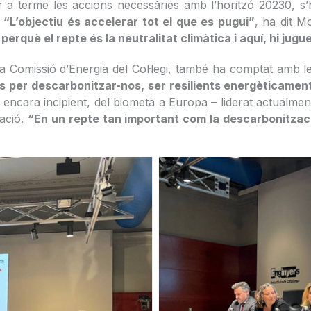
ur a terme les accions necessàries amb l’horitzó 20230, 
.
“L’objectiu és accelerar tot el que es pugui”
, ha dit M
perquè el repte és la neutralitat climàtica i aquí, hi jug
 la Comissió d’Energia del Col·legi, també ha comptat amb l
s per descarbonitzar-nos, ser resilients energèticament 
, encara incipient, del biometà a Europa – liderat actualm
zació.
“En un repte tan important com la descarbonitzaci