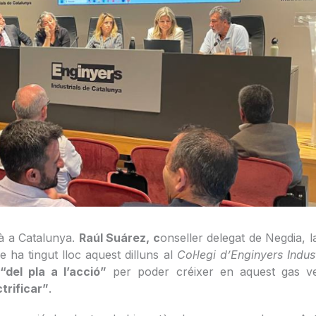
tà a Catalunya.
Raúl Suárez, c
onseller delegat de Negdia, l
e ha tingut lloc aquest dilluns al
Col·legi d’Enginyers Indu
r
“del pla a l’acció”
per poder créixer en aquest gas ver
trificar”
.