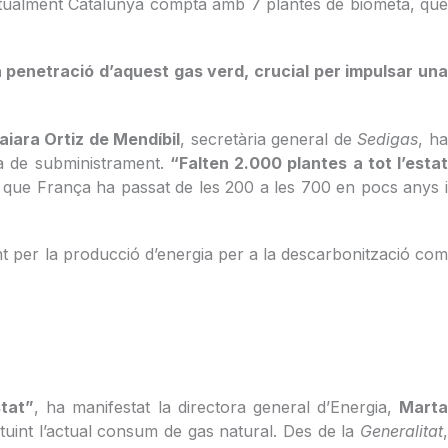
Actualment Catalunya compta amb 7 plantes de biometà, qu
 penetració d’aquest gas verd, crucial per impulsar una
aiara Ortiz de Mendíbil
, secretària general de
Sedigas
, h
cia de subministrament.
“Falten 2.000 plantes a tot l’esta
t que França ha passat de les 200 a les 700 en pocs anys i
ant per la producció d’energia per a la descarbonització co
stat”
, ha manifestat la directora general d’Energia,
Mart
tuint l’actual consum de gas natural. Des de la
Generalitat
,