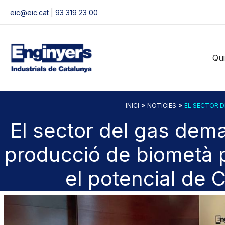
Vés
eic@eic.cat
|
93 319 23 00
al
contingut
Qu
»
»
INICI
NOTÍCIES
EL SECTOR D
El sector del gas dema
producció de biometà pe
el potencial de 