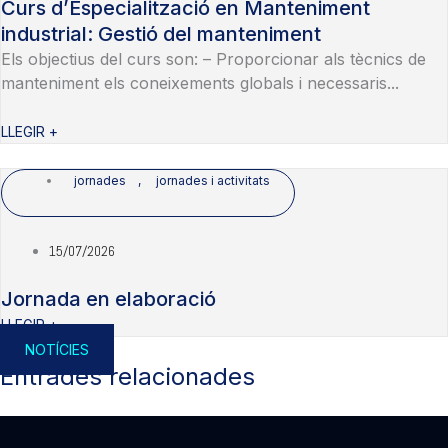
Curs d’Especialització en Manteniment
industrial: Gestió del manteniment
Els objectius del curs son: – Proporcionar als tècnics de
manteniment els coneixements globals i necessaris...
LLEGIR +
jornades
,
jornades i activitats
15/07/2026
Jornada en elaboració
LLEGIR +
NOTÍCIES
Entrades relacionades