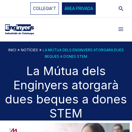
Vés
Cerc
COL·LEGIA'T
ÀREA PRIVADA
al
contingut
»
»
INICI
NOTÍCIES
LA MÚTUA DELS ENGINYERS ATORGARÀ DUES
BEQUES A DONES STEM
La Mútua dels
Enginyers atorgarà
dues beques a dones
STEM