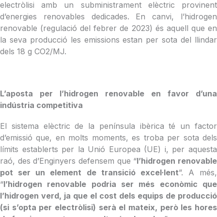
electròlisi amb un subministrament elèctric provinent
d’energies renovables dedicades. En canvi, l’hidrogen
renovable (regulació del febrer de 2023) és aquell que en
la seva producció les emissions estan per sota del llindar
dels 18 g CO2/MJ.
L’aposta per l’hidrogen renovable en favor d’una
indústria competitiva
El sistema elèctric de la península ibèrica té un factor
d’emissió que, en molts moments, es troba per sota dels
límits establerts per la Unió Europea (UE) i, per aquesta
raó, des d’Enginyers defensem que “
l’hidrogen renovabl
pot ser un element de transició excel·lent
”. A més,
“
l’hidrogen renovable podria ser més econòmic que
l’hidrogen verd, ja que el cost dels equips de producció
(si s’opta per electròlisi) serà el mateix, però les hores