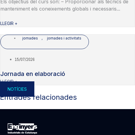
Els objectius del curs son: – Proporcionar als tècnics de
manteniment els coneixements globals i necessaris...
LLEGIR +
jornades
,
jornades i activitats
15/07/2026
Jornada en elaboració
LLEGIR +
NOTÍCIES
Entrades relacionades