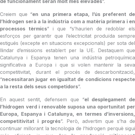
de funcionament seran molt més elevades
”.
Creiem que “
en una primera etapa, l’ús preferent de
l’hidrogen serà a la indústria com a matèria primera i en
processos tèrmics
” i que “s’haurien de redoblar el
esforços per garantir que l’electricitat produïda sempre
estigués (excepte en situacions excepcionals) per sota del
llindar d’emissions establert per la UE. Destaquem que
Catalunya i Espanya tenen una indústria petroquímica
significativa a Europa i que si volen mantenir la seva
competitivitat, durant el procés de descarbonització,
“
necessitaran jugar en igualtat de condicions respecte
a la resta dels seus competidors
”.
En aquest sentit, defensem que “
el desplegament d
l’hidrogen verd i renovable suposa una oportunitat per
Europa, Espanya i Catalunya, en termes d’inversions,
competitivitat i progrés
”. Però, advertim que s’ha d
continuar millorant la tecnologia de l’hidrogen perquè sigui