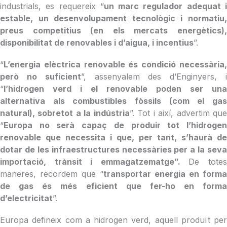
industrials, es requereix “
un marc regulador adequat 
estable, un desenvolupament tecnològic i normatiu,
preus competitius (en els mercats energètics),
disponibilitat de renovables i d’aigua, i incentius
”.
“
L’energia elèctrica renovable és condició necessària,
però no suficient
”, assenyalem des d’Enginyers, 
“
l’hidrogen verd i el renovable poden ser una
alternativa als combustibles fòssils (com el gas
natural), sobretot a la indústria
”. Tot i així, advertim qu
“
Europa no serà capaç de produir tot l’hidrogen
renovable que necessita i que, per tant, s’haurà de
dotar de les infraestructures necessàries per a la seva
importació, trànsit i emmagatzematge”.
De tote
maneres, recordem que “
transportar energia en forma
de gas és més eficient que fer-ho en forma
d’electricitat
”.
Europa defineix com a hidrogen verd, aquell produït per