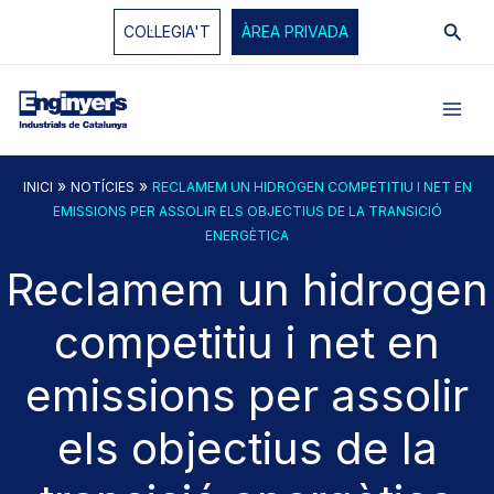
Vés
Cerc
COL·LEGIA'T
ÀREA PRIVADA
al
contingut
»
»
INICI
NOTÍCIES
RECLAMEM UN HIDROGEN COMPETITIU I NET EN
EMISSIONS PER ASSOLIR ELS OBJECTIUS DE LA TRANSICIÓ
ENERGÈTICA
Reclamem un hidrogen
competitiu i net en
emissions per assolir
els objectius de la