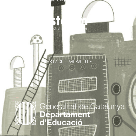
aMB LA COL·LABORACIÓ DE