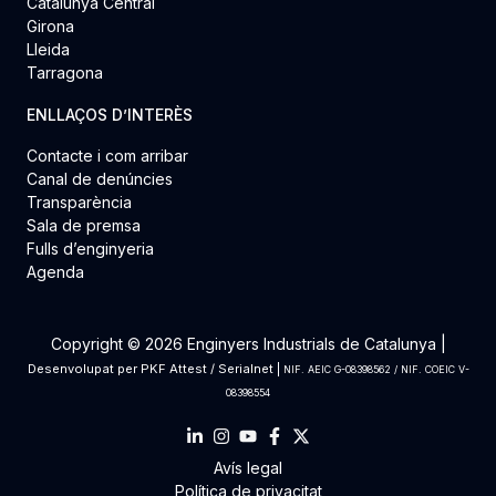
Catalunya Central
Girona
Lleida
Tarragona
ENLLAÇOS D’INTERÈS
Contacte i com arribar
Canal de denúncies
Transparència
Sala de premsa
Fulls d’enginyeria
Agenda
Copyright © 2026 Enginyers Industrials de Catalunya |
Desenvolupat per
PKF Attest
/
Serialnet
|
NIF. AEIC G-08398562 / NIF. COEIC V-
08398554
Avís legal
Política de privacitat