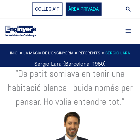
Vés
Cerc
COL·LEGIA'T
ÀREA PRIVADA
al
contingut
»
»
»
INICI
LA MÀGIA DE L’ENGINYERIA
REFERENTS
SERGIO LARA
Sergio Lara (Barcelona, 1980)
"De petit somiava en tenir una
habitació blanca i buida només per
pensar. Ho volia entendre tot."