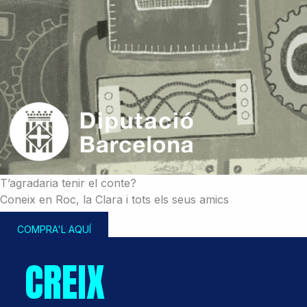
T’agradaria tenir el conte?
Coneix en Roc, la Clara i tots els seus amics
COMPRA'L AQUÍ
CREIX