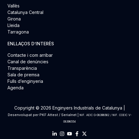
Vallès
Catalunya Central
Girona
Lleida
Tarragona
ENLLAÇOS D’INTERÈS
Contacte i com arribar
Canal de denúncies
Transparència
Sala de premsa
Fulls d’enginyeria
Agenda
Copyright © 2026 Enginyers Industrials de Catalunya |
Desenvolupat per
PKF Attest
/
Serialnet
|
NIF. AEIC G-08398562 / NIF. COEIC V-
08398554