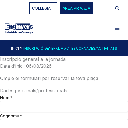
Vés
Cerc
COL·LEGIA'T
ÀREA PRIVADA
al
contingut
»
INICI
INSCRIPCIÓ GENERAL A ACTES/JORNADES/ACTIVITATS
Inscripció general a la jornada
Data d'inici: 06/08/2026
Omple el formulari per reservar la teva plaça
Dades personals/professionals
Nom
*
Cognoms
*