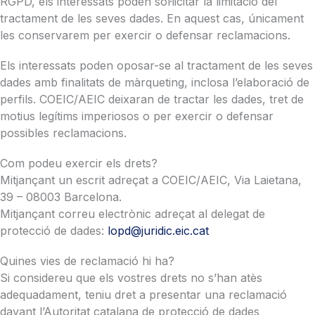
RGPD, els interessats poden sol·licitar la limitació del
tractament de les seves dades. En aquest cas, únicament
les conservarem per exercir o defensar reclamacions.
Els interessats poden oposar-se al tractament de les seves
dades amb finalitats de màrqueting, inclosa l’elaboració de
perfils. COEIC/AEIC deixaran de tractar les dades, tret de
motius legítims imperiosos o per exercir o defensar
possibles reclamacions.
Com podeu exercir els drets?
Mitjançant un escrit adreçat a COEIC/AEIC, Via Laietana,
39 – 08003 Barcelona.
Mitjançant correu electrònic adreçat al delegat de
protecció de dades:
lopd@juridic.eic.cat
Quines vies de reclamació hi ha?
Si considereu que els vostres drets no s’han atès
adequadament, teniu dret a presentar una reclamació
davant l’Autoritat catalana de protecció de dades