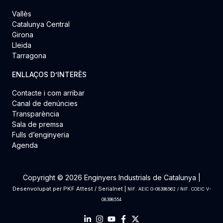
Vallès
Catalunya Central
Girona
Lleida
Tarragona
ENLLAÇOS D’INTERÈS
Contacte i com arribar
Canal de denúncies
Transparència
Sala de premsa
Fulls d’enginyeria
Agenda
Copyright © 2026 Enginyers Industrials de Catalunya |
Desenvolupat per
PKF Attest
/
Serialnet
|
NIF. AEIC G-08398562 / NIF. COEIC V-
08398554