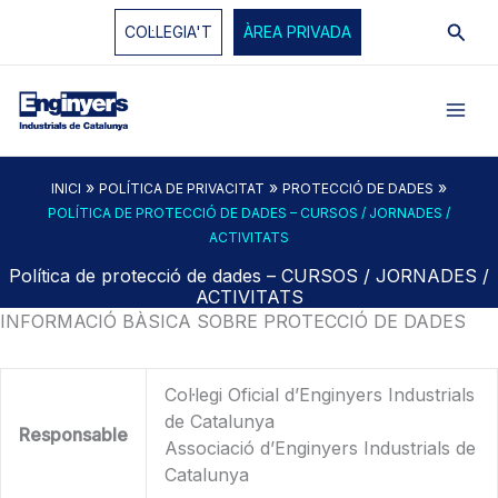
Vés
Cerc
COL·LEGIA'T
ÀREA PRIVADA
al
contingut
»
»
»
INICI
POLÍTICA DE PRIVACITAT
PROTECCIÓ DE DADES
POLÍTICA DE PROTECCIÓ DE DADES – CURSOS / JORNADES /
ACTIVITATS
Política de protecció de dades – CURSOS / JORNADES /
ACTIVITATS
INFORMACIÓ BÀSICA SOBRE PROTECCIÓ DE DADES
Col·legi Oficial d’Enginyers Industrials
de Catalunya
Responsable
Associació d’Enginyers Industrials de
Catalunya