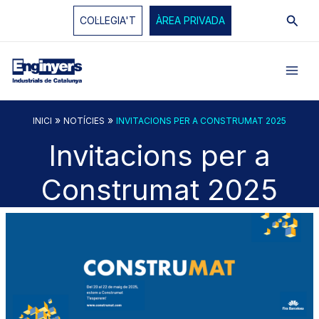
Vés
Cerc
COL·LEGIA'T
ÀREA PRIVADA
al
contingut
»
»
INICI
NOTÍCIES
INVITACIONS PER A CONSTRUMAT 2025
Invitacions per a
Construmat 2025