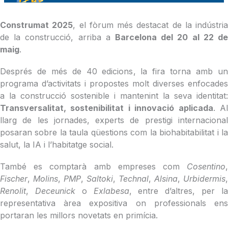
Construmat 2025
, el fòrum més destacat de la indústria
de la construcció, arriba a
Barcelona del 20 al 22 de
maig
.
Després de més de 40 edicions, la fira torna amb un
programa d’activitats i propostes molt diverses enfocades
a la construcció sostenible i mantenint la seva identitat:
Transversalitat, sostenibilitat i innovació aplicada
. A
llarg de les jornades, experts de prestigi internacional
posaran sobre la taula qüestions com la biohabitabilitat i la
salut, la IA i l’habitatge social.
També es comptarà amb empreses com
Cosentino
,
Fischer
,
Molins
,
PMP
,
Saltoki
,
Technal
,
Alsina
,
Urbidermis
,
Renolit
,
Deceunick
o
Exlabesa
, entre d’altres, per l
representativa àrea expositiva on professionals ens
portaran les millors novetats en primícia.