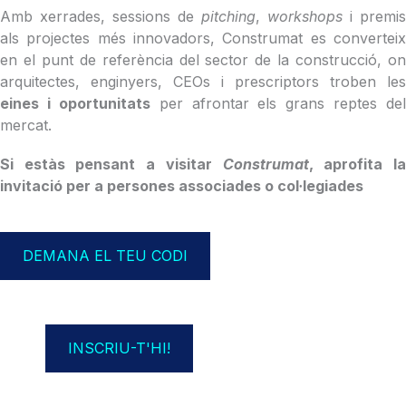
Amb xerrades, sessions de
pitching
,
workshops
i premis
als projectes més innovadors, Construmat es converteix
en el punt de referència del sector de la construcció, on
arquitectes, enginyers, CEOs i prescriptors troben les
eines i oportunitats
per afrontar els grans reptes del
mercat.
Si estàs pensant a visitar
Construmat
, aprofita l
invitació per a persones associades o col·legiades
DEMANA EL TEU CODI
INSCRIU-T'HI!